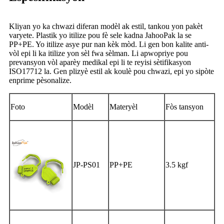
Kliyan yo ka chwazi diferan modèl ak estil, tankou yon pakèt
varyete. Plastik yo itilize pou fè sele kadna JahooPak la se
PP+PE. Yo itilize asye pur nan kèk mòd. Li gen bon kalite anti-
vòl epi li ka itilize yon sèl fwa sèlman. Li apwopriye pou
prevansyon vòl aparèy medikal epi li te reyisi sètifikasyon
ISO17712 la. Gen plizyè estil ak koulè pou chwazi, epi yo sipòte
enprime pèsonalize.
Foto
Modèl
Materyèl
Fòs tansyon
JP-PS01
PP+PE
3.5 kgf