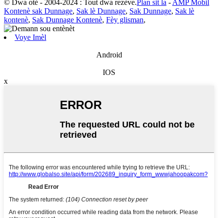
© Dwa otè - 2004-2024 : Tout dwa rezève.
Plan sit la
-
AMP Mobil
Kontenè sak Dunnage
,
Sak lè Dunnage
,
Sak Dunnage
,
Sak lè
kontenè
,
Sak Dunnage Kontenè
,
Fèy glisman
,
Voye Imèl
Android
IOS
x