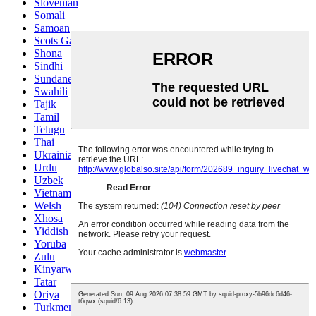
Slovenian
Somali
Samoan
Scots Gaelic
Shona
Sindhi
Sundanese
Swahili
Tajik
Tamil
Telugu
Thai
Ukrainian
Urdu
Uzbek
Vietnamese
Welsh
Xhosa
Yiddish
Yoruba
Zulu
Kinyarwanda
Tatar
Oriya
Turkmen