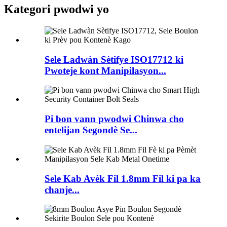
Kategori pwodwi yo
Sele Ladwàn Sètifye ISO17712 ki
Pwoteje kont Manipilasyon...
Pi bon vann pwodwi Chinwa cho
entelijan Segondè Se...
Sele Kab Avèk Fil 1.8mm Fil ki pa ka
chanje...