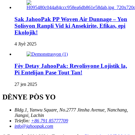
Sak JahooPak PP Woven Air Dunnage – Yon
Solisyon Ranpli Vid ki Ansekirite, Efikas, epi
Ekolojik!
4 Jiyè 2025
Fèy Detay JahooPak: Revolisyone Lojistik la,
Pi Entelijan Pase Tout Tan!
27 jen 2025
DÈNYE PÒS YO
Bldg.1, Yanwu Square, No.2777 Jinsha Avenue, Nanchang,
Jiangxi, Lachin
Telefòn:
+86 791 85777709
info@jahoopak.com