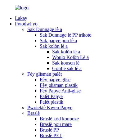
Lakay
Pwodwi yo
Sak Dunnage lè a
Sak Dunnage lè PP trikote
Sak papye pou lè a
Sak kolòn lè a
Sak kolòn lè a
Woulo Kolòn Lè a
Sak kousen lè
Gonfle sak lè a
Fèy glisman palèt
Fèy papye glise
Fèy glisman plastik
Fèy Papye Anti-glise
Palèt Papye
Palèt plastik
Pwotektè Kwen Papye
Braslè
Braslè kòd konpoze
Braslè pou mare
Braslè PP
Braslè PET