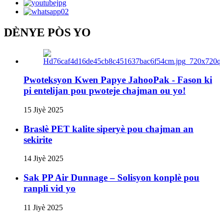
DÈNYE PÒS YO
Pwoteksyon Kwen Papye JahooPak - Fason ki
pi entelijan pou pwoteje chajman ou yo!
15 Jiyè 2025
Braslè PET kalite siperyè pou chajman an
sekirite
14 Jiyè 2025
Sak PP Air Dunnage – Solisyon konplè pou
ranpli vid yo
11 Jiyè 2025