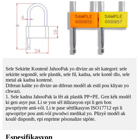
Sele Sekirite Kontenè JahooPak yo divize an sèt kategori: sele
sekirite segondè, sele plastik, sele fil, kadna, sele kontè dlo, sele
metal ak kadna kontenè.
Diferan kalite yo divize an diferan modèl ak estil pou kliyan yo
chwazi.
1. Sele kadna JahooPak la fèt ak plastik PP+PE. Gen kèk modèl
ki gen asye pur. Li se yon sèl itilizasyon epi li gen bon
pwopriyete anti-vòl. Li te pase sètifikasyon ISO17712 epi li
apwopriye pou anti-vòl pwodwi medikal yo. Plizyè modèl ak
koulè disponib, epi enprime pèsonalize sipòte.
Espesifikasyon