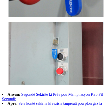
Anvan:
Segondè Sekirite ki Prèv pou Manipilasyon Kab Fil
Segondè
Apre:
Sele kontè sekirite ki reziste tanperati pou plon gaz la