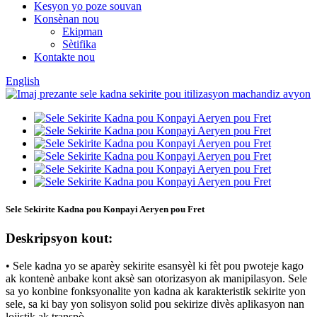
Kesyon yo poze souvan
Konsènan nou
Ekipman
Sètifika
Kontakte nou
English
Sele Sekirite Kadna pou Konpayi Aeryen pou Fret
Deskripsyon kout:
• Sele kadna yo se aparèy sekirite esansyèl ki fèt pou pwoteje kago
ak kontenè anbake kont aksè san otorizasyon ak manipilasyon. Sele
sa yo konbine fonksyonalite yon kadna ak karakteristik sekirite yon
sele, sa ki bay yon solisyon solid pou sekirize divès aplikasyon nan
lojistik ak transpò.