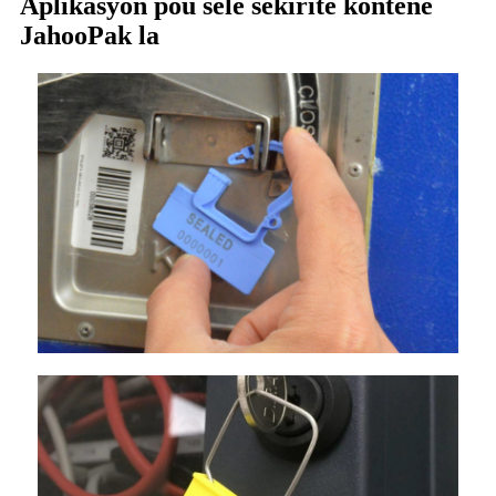
Aplikasyon pou sele sekirite kontenè
JahooPak la