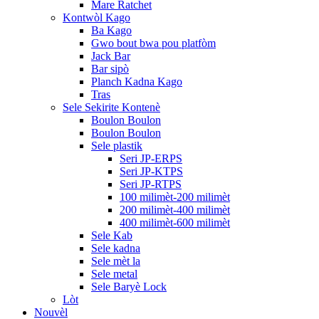
Mare Ratchet
Kontwòl Kago
Ba Kago
Gwo bout bwa pou platfòm
Jack Bar
Bar sipò
Planch Kadna Kago
Tras
Sele Sekirite Kontenè
Boulon Boulon
Boulon Boulon
Sele plastik
Seri JP-ERPS
Seri JP-KTPS
Seri JP-RTPS
100 milimèt-200 milimèt
200 milimèt-400 milimèt
400 milimèt-600 milimèt
Sele Kab
Sele kadna
Sele mèt la
Sele metal
Sele Baryè Lock
Lòt
Nouvèl