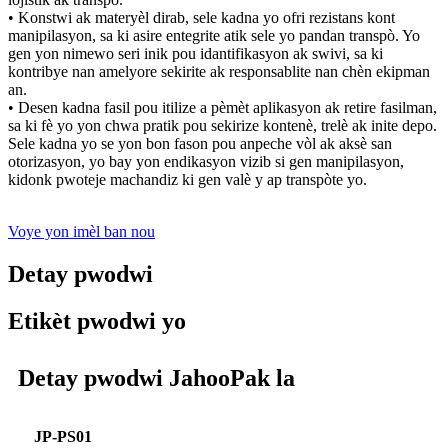
• Konstwi ak materyèl dirab, sele kadna yo ofri rezistans kont
manipilasyon, sa ki asire entegrite atik sele yo pandan transpò. Yo
gen yon nimewo seri inik pou idantifikasyon ak swivi, sa ki
kontribye nan amelyore sekirite ak responsablite nan chèn ekipman
an.
• Desen kadna fasil pou itilize a pèmèt aplikasyon ak retire fasilman,
sa ki fè yo yon chwa pratik pou sekirize kontenè, trelè ak inite depo.
Sele kadna yo se yon bon fason pou anpeche vòl ak aksè san
otorizasyon, yo bay yon endikasyon vizib si gen manipilasyon,
kidonk pwoteje machandiz ki gen valè y ap transpòte yo.
Voye yon imèl ban nou
Detay pwodwi
Etikèt pwodwi yo
Detay pwodwi JahooPak la
JP-PS01