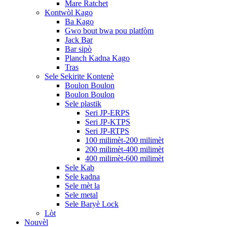
Mare Ratchet
Kontwòl Kago
Ba Kago
Gwo bout bwa pou platfòm
Jack Bar
Bar sipò
Planch Kadna Kago
Tras
Sele Sekirite Kontenè
Boulon Boulon
Boulon Boulon
Sele plastik
Seri JP-ERPS
Seri JP-KTPS
Seri JP-RTPS
100 milimèt-200 milimèt
200 milimèt-400 milimèt
400 milimèt-600 milimèt
Sele Kab
Sele kadna
Sele mèt la
Sele metal
Sele Baryè Lock
Lòt
Nouvèl