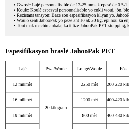
• Gwosè: Lajè personnalisable de 12-25 mm ak epesè de 0.5-1
• Koulè: Koulè espesyal personnalisable yo enkli wouj, jòn, ble,
• Rezistans tansyon: Baze sou espesifikasyon kliyan yo, JahooP
• Woulo senti JahooPak yo peze ant 10 ak 20 kg, epi nou ka enp
• Tout mak machin anbalaj ka itilize JahooPak PET strapping, k
Espesifikasyon braslè JahooPak PET
Lajè
Pwa/Woule
Longè/Woule
Fòs
12 milimèt
2250 mèt
200-220 ki
16 milimèt
1200 mèt
400-420 ki
20 kilogram
19 milimèt
800 mèt
460-480 ki