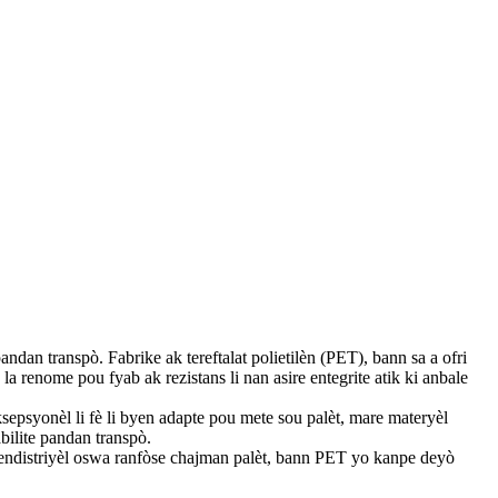
dan transpò. Fabrike ak tereftalat polietilèn (PET), bann sa a ofri
 renome pou fyab ak rezistans li nan asire entegrite atik ki anbale
sepsyonèl li fè li byen adapte pou mete sou palèt, mare materyèl
bilite pandan transpò.
 endistriyèl oswa ranfòse chajman palèt, bann PET yo kanpe deyò