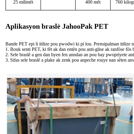
25 milimèt
400 mèt
760 kilo
Aplikasyon braslè JahooPak PET
Bande PET epi li itilize pou pwodwi ki pi lou. Prensipalman itilize
1. Bouk senti PET, ki fèt ak dan entèn pou anti-glise ak ranfòse fòs 
2. Sele braslè a gen dan byen fen anndan an pou bay pwopriyete anti-
3. Sifas sele braslè a plake ak zenk pou anpeche rouye nan sèten a