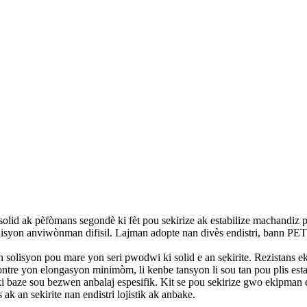
lid ak pèfòmans segondè ki fèt pou sekirize ak estabilize machandiz pan
isyon anviwònman difisil. Lajman adopte nan divès endistri, bann PET la
 solisyon pou mare yon seri pwodwi ki solid e an sekirite. Rezistans ek
ontre yon elongasyon minimòm, li kenbe tansyon li sou tan pou plis esta
i baze sou bezwen anbalaj espesifik. Kit se pou sekirize gwo ekipman
ak an sekirite nan endistri lojistik ak anbake.