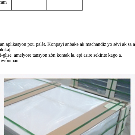
gram
 nan aplikasyon pou palèt. Konpayi anbake ak machandiz yo sèvi ak sa 
blokaj.
glise, amelyore tansyon zòn kontak la, epi asire sekirite kago a.
nviwònman.