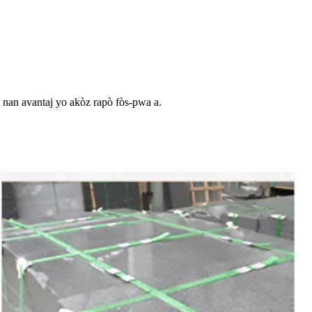
a nan avantaj yo akòz rapò fòs-pwa a.