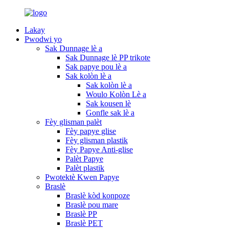
Lakay
Pwodwi yo
Sak Dunnage lè a
Sak Dunnage lè PP trikote
Sak papye pou lè a
Sak kolòn lè a
Sak kolòn lè a
Woulo Kolòn Lè a
Sak kousen lè
Gonfle sak lè a
Fèy glisman palèt
Fèy papye glise
Fèy glisman plastik
Fèy Papye Anti-glise
Palèt Papye
Palèt plastik
Pwotektè Kwen Papye
Braslè
Braslè kòd konpoze
Braslè pou mare
Braslè PP
Braslè PET