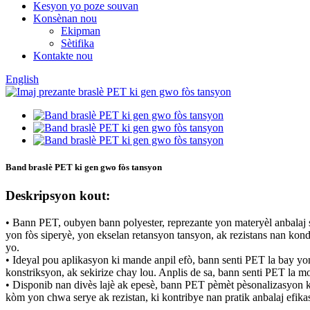
Kesyon yo poze souvan
Konsènan nou
Ekipman
Sètifika
Kontakte nou
English
Band braslè PET ki gen gwo fòs tansyon
Deskripsyon kout:
• Bann PET, oubyen bann polyester, reprezante yon materyèl anbalaj so
yon fòs siperyè, yon ekselan retansyon tansyon, ak rezistans nan kond
yo.
• Ideyal pou aplikasyon ki mande anpil efò, bann senti PET la bay yon
konstriksyon, ak sekirize chay lou. Anplis de sa, bann senti PET la m
• Disponib nan divès lajè ak epesè, bann PET pèmèt pèsonalizasyon k
kòm yon chwa serye ak rezistan, ki kontribye nan pratik anbalaj efikas 