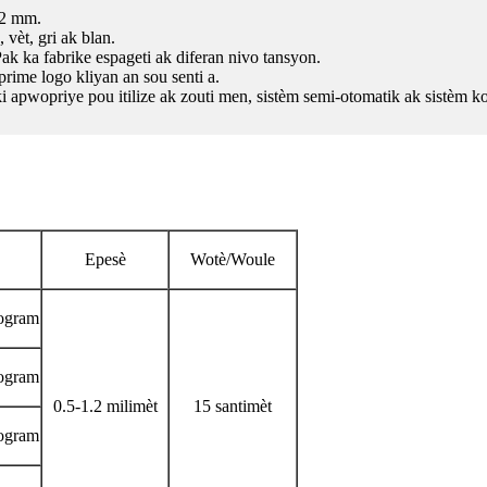
.2 mm.
 vèt, gri ak blan.
ak ka fabrike espageti ak diferan nivo tansyon.
rime logo kliyan an sou senti a.
i apwopriye pou itilize ak zouti men, sistèm semi-otomatik ak sistèm 
Epesè
Wotè/Woule
logram
logram
0.5-1.2 milimèt
15 santimèt
logram