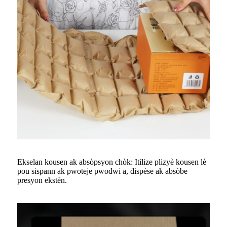
Ekselan kousen ak absòpsyon chòk: Itilize plizyè kousen lè
pou sispann ak pwoteje pwodwi a, dispèse ak absòbe
presyon ekstèn.