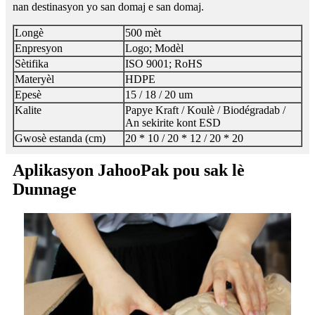
nan destinasyon yo san domaj e san domaj.
Longè
500 mèt
Enpresyon
Logo; Modèl
Sètifika
ISO 9001; RoHS
Materyèl
HDPE
Epesè
15 / 18 / 20 um
Kalite
Papye Kraft / Koulè / Biodégradab /
An sekirite kont ESD
Gwosè estanda (cm)
20 * 10 / 20 * 12 / 20 * 20
Aplikasyon JahooPak pou sak lè
Dunnage