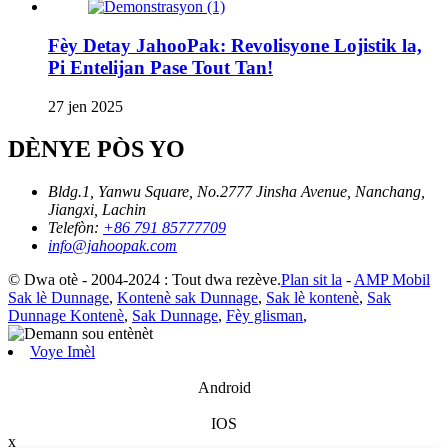
Fèy Detay JahooPak: Revolisyone Lojistik la,
Pi Entelijan Pase Tout Tan!
27 jen 2025
DÈNYE PÒS YO
Bldg.1, Yanwu Square, No.2777 Jinsha Avenue, Nanchang,
Jiangxi, Lachin
Telefòn:
+86 791 85777709
info@jahoopak.com
© Dwa otè - 2004-2024 : Tout dwa rezève.
Plan sit la
-
AMP Mobil
Sak lè Dunnage
,
Kontenè sak Dunnage
,
Sak lè kontenè
,
Sak
Dunnage Kontenè
,
Sak Dunnage
,
Fèy glisman
,
Voye Imèl
Android
IOS
x