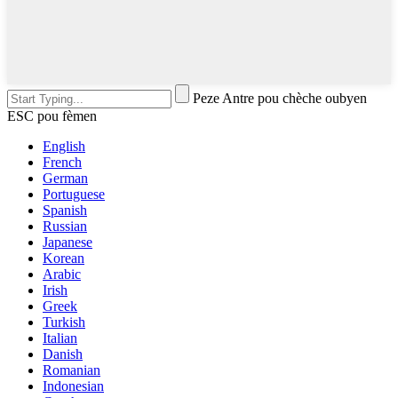
Peze Antre pou chèche oubyen
ESC pou fèmen
English
French
German
Portuguese
Spanish
Russian
Japanese
Korean
Arabic
Irish
Greek
Turkish
Italian
Danish
Romanian
Indonesian