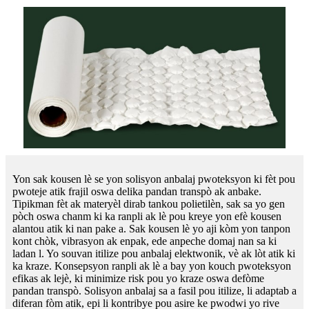
Yon sak kousen lè se yon solisyon anbalaj pwoteksyon ki fèt pou
pwoteje atik frajil oswa delika pandan transpò ak anbake.
Tipikman fèt ak materyèl dirab tankou polietilèn, sak sa yo gen
pòch oswa chanm ki ka ranpli ak lè pou kreye yon efè kousen
alantou atik ki nan pake a. Sak kousen lè yo aji kòm yon tanpon
kont chòk, vibrasyon ak enpak, ede anpeche domaj nan sa ki
ladan l. Yo souvan itilize pou anbalaj elektwonik, vè ak lòt atik ki
ka kraze. Konsepsyon ranpli ak lè a bay yon kouch pwoteksyon
efikas ak lejè, ki minimize risk pou yo kraze oswa defòme
pandan transpò. Solisyon anbalaj sa a fasil pou itilize, li adaptab a
diferan fòm atik, epi li kontribye pou asire ke pwodwi yo rive