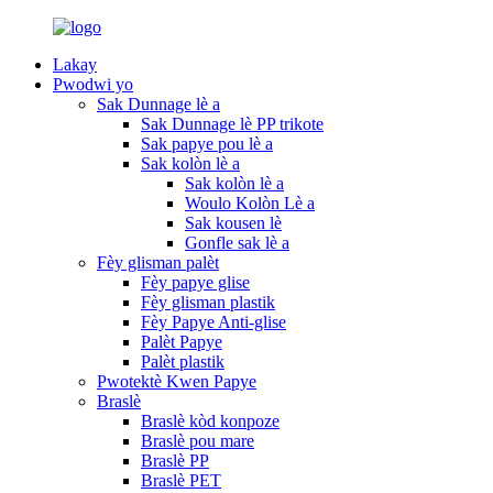
Lakay
Pwodwi yo
Sak Dunnage lè a
Sak Dunnage lè PP trikote
Sak papye pou lè a
Sak kolòn lè a
Sak kolòn lè a
Woulo Kolòn Lè a
Sak kousen lè
Gonfle sak lè a
Fèy glisman palèt
Fèy papye glise
Fèy glisman plastik
Fèy Papye Anti-glise
Palèt Papye
Palèt plastik
Pwotektè Kwen Papye
Braslè
Braslè kòd konpoze
Braslè pou mare
Braslè PP
Braslè PET