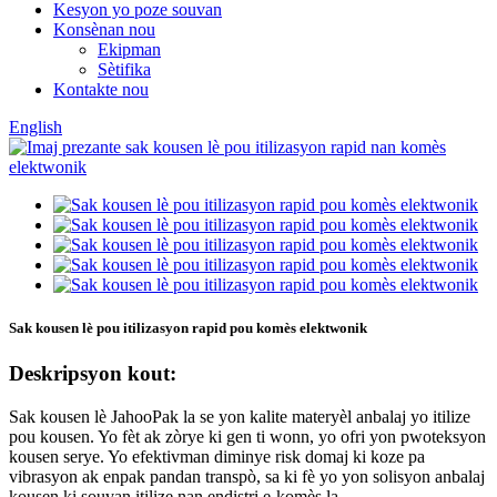
Kesyon yo poze souvan
Konsènan nou
Ekipman
Sètifika
Kontakte nou
English
Sak kousen lè pou itilizasyon rapid pou komès elektwonik
Deskripsyon kout:
Sak kousen lè JahooPak la se yon kalite materyèl anbalaj yo itilize
pou kousen. Yo fèt ak zòrye ki gen ti wonn, yo ofri yon pwoteksyon
kousen serye. Yo efektivman diminye risk domaj ki koze pa
vibrasyon ak enpak pandan transpò, sa ki fè yo yon solisyon anbalaj
kousen ki souvan itilize nan endistri e-komès la.