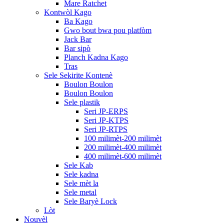
Mare Ratchet
Kontwòl Kago
Ba Kago
Gwo bout bwa pou platfòm
Jack Bar
Bar sipò
Planch Kadna Kago
Tras
Sele Sekirite Kontenè
Boulon Boulon
Boulon Boulon
Sele plastik
Seri JP-ERPS
Seri JP-KTPS
Seri JP-RTPS
100 milimèt-200 milimèt
200 milimèt-400 milimèt
400 milimèt-600 milimèt
Sele Kab
Sele kadna
Sele mèt la
Sele metal
Sele Baryè Lock
Lòt
Nouvèl