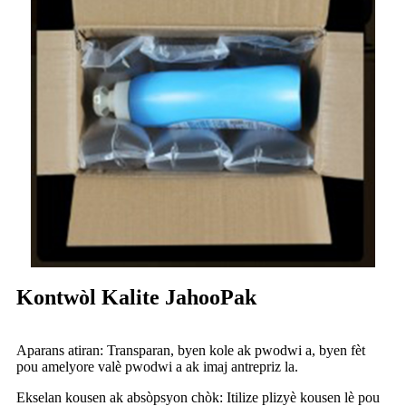
Kontwòl Kalite JahooPak
Aparans atiran: Transparan, byen kole ak pwodwi a, byen fèt
pou amelyore valè pwodwi a ak imaj antrepriz la.
Ekselan kousen ak absòpsyon chòk: Itilize plizyè kousen lè pou