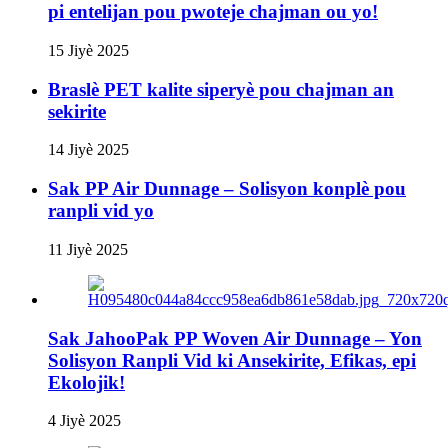
pi entelijan pou pwoteje chajman ou yo!
15 Jiyè 2025
Braslè PET kalite siperyè pou chajman an
sekirite
14 Jiyè 2025
Sak PP Air Dunnage – Solisyon konplè pou
ranpli vid yo
11 Jiyè 2025
Sak JahooPak PP Woven Air Dunnage – Yon
Solisyon Ranpli Vid ki Ansekirite, Efikas, epi
Ekolojik!
4 Jiyè 2025