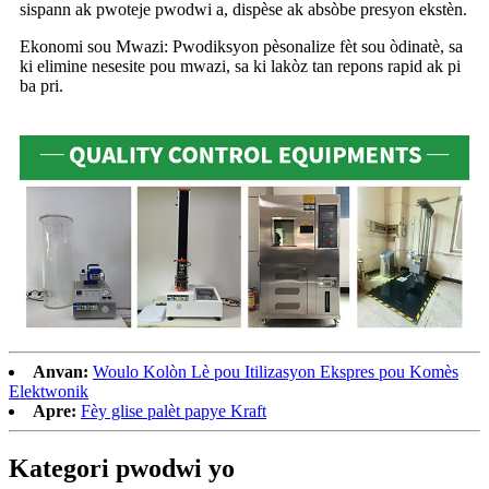
sispann ak pwoteje pwodwi a, dispèse ak absòbe presyon ekstèn.
Ekonomi sou Mwazi: Pwodiksyon pèsonalize fèt sou òdinatè, sa
ki elimine nesesite pou mwazi, sa ki lakòz tan repons rapid ak pi
ba pri.
Anvan:
Woulo Kolòn Lè pou Itilizasyon Ekspres pou Komès
Elektwonik
Apre:
Fèy glise palèt papye Kraft
Kategori pwodwi yo