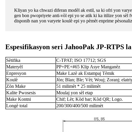
Kliyan yo ka chwazi diferan modèl ak estil, sa ki ofri yon varye
gen bon pwopriyete anti-vòl epi yo se atik ki ka itilize yon s
disponib nan yon varyete koulè epi yo pèmèt enprime pèsonaliz
Espesifikasyon seri JahooPak JP-RTPS la
Sètifika
C-TPAT; ISO 17712; SGS
Materyèl
PP+PE+#65 Klip Asye Manganèz
Enpresyon
Make Lazè ak Estampaj Tèmik
Koulè
Jòn; Blan; Ble; Vèt; Wouj; Zoranj; elatri
Zòn Make
51 milimèt * 25 milimèt
Kalite Pwosesis
Moulaj yon sèl etap
Make Kontni
Chif; Lèt; Kòd bar; Kòd QR; Logo.
Longè total
200/300/400/500 milimèt