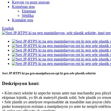
Kesyon yo poze souvan
Konsènan nou
Ekipman
Sètifika
Kontakte nou
English
Seri JP-RTPS ki pa gen manipilasyon epi ki gen sele plastik sekirite
Deskripsyon kout:
• Kòm mezi sekirite ki anpeche moun antre nan machandiz pou plizyè a
ekipman lojistik, yo fèt ak materyèl plastik solid. Sele plastik yo reno
• Sele plastik yo amelyore responsablite ak trasabilite nan jesyon ch
paske konsepsyon rezistan a manipilasyon yo asire ke nenpòt entèfera
ak anfaz sou efikasite ak senplisite.