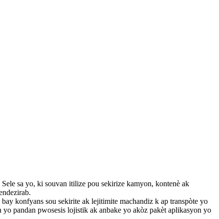
Sele sa yo, ki souvan itilize pou sekirize kamyon, kontenè ak
 endezirab.
 bay konfyans sou sekirite ak lejitimite machandiz k ap transpòte yo
an yo pandan pwosesis lojistik ak anbake yo akòz pakèt aplikasyon yo