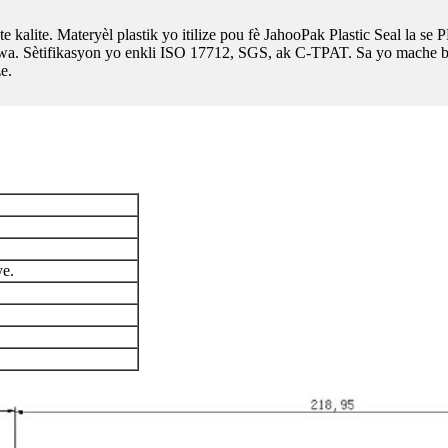
te kalite. Materyèl plastik yo itilize pou fè JahooPak Plastic Seal la s
èl fwa. Sètifikasyon yo enkli ISO 17712, SGS, ak C-TPAT. Sa yo mache b
e.
ye.