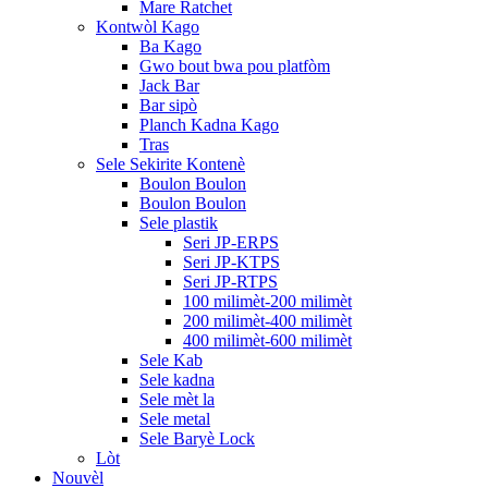
Mare Ratchet
Kontwòl Kago
Ba Kago
Gwo bout bwa pou platfòm
Jack Bar
Bar sipò
Planch Kadna Kago
Tras
Sele Sekirite Kontenè
Boulon Boulon
Boulon Boulon
Sele plastik
Seri JP-ERPS
Seri JP-KTPS
Seri JP-RTPS
100 milimèt-200 milimèt
200 milimèt-400 milimèt
400 milimèt-600 milimèt
Sele Kab
Sele kadna
Sele mèt la
Sele metal
Sele Baryè Lock
Lòt
Nouvèl