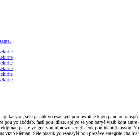
plikasyon, sele plastik yo esansyèl pou pwoteje kago pandan transpò. 
me pou yo abòdab, fasil pou itilize, epi yo se yon baryè vizib kont antre
èn ekipman paske yo gen yon nimewo seri distenk pou idantifikasyon. Yo
ns vizib klèman. Sele plastik yo esansyèl pou prezève entegrite chajm