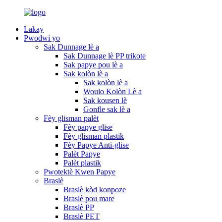
Lakay
Pwodwi yo
Sak Dunnage lè a
Sak Dunnage lè PP trikote
Sak papye pou lè a
Sak kolòn lè a
Sak kolòn lè a
Woulo Kolòn Lè a
Sak kousen lè
Gonfle sak lè a
Fèy glisman palèt
Fèy papye glise
Fèy glisman plastik
Fèy Papye Anti-glise
Palèt Papye
Palèt plastik
Pwotektè Kwen Papye
Braslè
Braslè kòd konpoze
Braslè pou mare
Braslè PP
Braslè PET