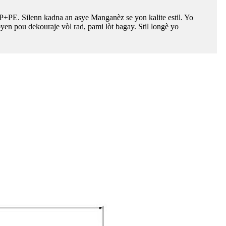
e PP+PE. Silenn kadna an asye Manganèz se yon kalite estil. Yo
yen pou dekouraje vòl rad, pami lòt bagay. Stil longè yo