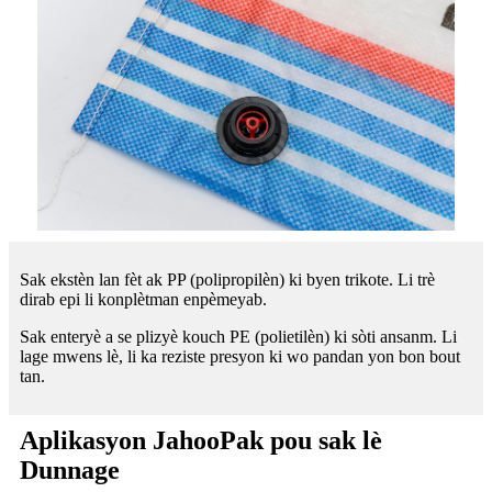
Sak ekstèn lan fèt ak PP (polipropilèn) ki byen trikote. Li trè
dirab epi li konplètman enpèmeyab.
Sak enteryè a se plizyè kouch PE (polietilèn) ki sòti ansanm. Li
lage mwens lè, li ka reziste presyon ki wo pandan yon bon bout
tan.
Aplikasyon JahooPak pou sak lè
Dunnage