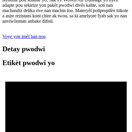
adapte pou sekirize yon pakèt pwodwi divès kalite, soti nan
machandiz delika rive nan machin lou. Materyèl polipropilèn trikote
a asire rezistans kont chire ak twou, sa ki amelyore fyab sak yo nan
anviwònman anbake difisil.
Voye yon imèl ban nou
Detay pwodwi
Etikèt pwodwi yo