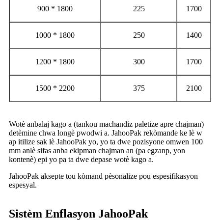
900 * 1800
225
1700
1000 * 1800
250
1400
1200 * 1800
300
1700
1500 * 2200
375
2100
Wotè anbalaj kago a (tankou machandiz paletize apre chajman)
detèmine chwa longè pwodwi a. JahooPak rekòmande ke lè w
ap itilize sak lè JahooPak yo, yo ta dwe pozisyone omwen 100
mm anlè sifas anba ekipman chajman an (pa egzanp, yon
kontenè) epi yo pa ta dwe depase wotè kago a.
JahooPak aksepte tou kòmand pèsonalize pou espesifikasyon
espesyal.
Sistèm Enflasyon JahooPak