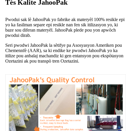
Tès Kalite JahooPak
Pwodui sak lè JahooPak yo fabrike ak materyèl 100% resikle epi
yo ka fasilman separe epi resikle nan fen sik itilizasyon yo, ki
baze sou diferan materyèl. JahooPak plede pou yon apwòch
pwodui dirab.
Seri pwodwi JahooPak la sètifye pa Asosyasyon Ameriken pou
Chemennfè (AAR), sa ki endike ke pwodwi JahooPak yo ka
itilize pou anbalaj machandiz ki gen entansyon pou ekspòtasyon
Ozetazini ak pou transpò tren Ozetazini.