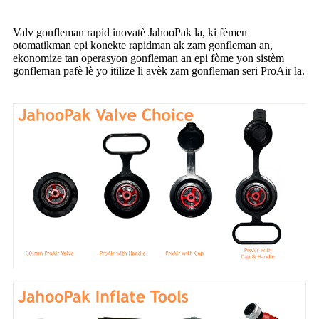
Valv gonfleman rapid inovatè JahooPak la, ki fèmen
otomatikman epi konekte rapidman ak zam gonfleman an,
ekonomize tan operasyon gonfleman an epi fòme yon sistèm
gonfleman pafè lè yo itilize li avèk zam gonfleman seri ProAir la.