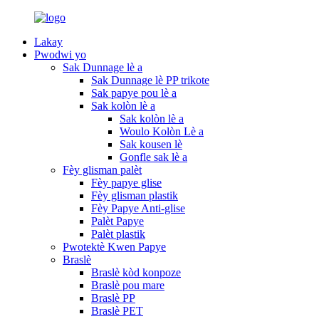
Lakay
Pwodwi yo
Sak Dunnage lè a
Sak Dunnage lè PP trikote
Sak papye pou lè a
Sak kolòn lè a
Sak kolòn lè a
Woulo Kolòn Lè a
Sak kousen lè
Gonfle sak lè a
Fèy glisman palèt
Fèy papye glise
Fèy glisman plastik
Fèy Papye Anti-glise
Palèt Papye
Palèt plastik
Pwotektè Kwen Papye
Braslè
Braslè kòd konpoze
Braslè pou mare
Braslè PP
Braslè PET