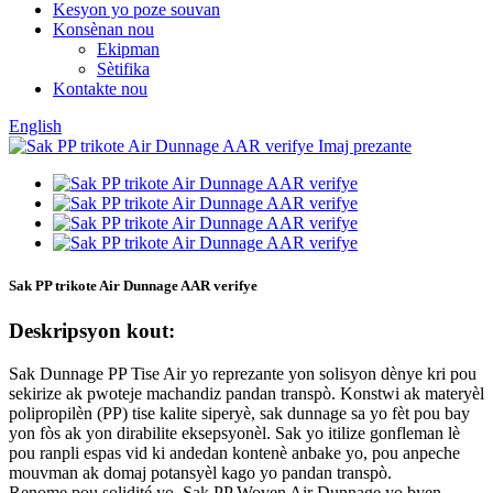
Kesyon yo poze souvan
Konsènan nou
Ekipman
Sètifika
Kontakte nou
English
Sak PP trikote Air Dunnage AAR verifye
Deskripsyon kout:
Sak Dunnage PP Tise Air yo reprezante yon solisyon dènye kri pou
sekirize ak pwoteje machandiz pandan transpò. Konstwi ak materyèl
polipropilèn (PP) tise kalite siperyè, sak dunnage sa yo fèt pou bay
yon fòs ak yon dirabilite eksepsyonèl. Sak yo itilize gonfleman lè
pou ranpli espas vid ki andedan kontenè anbake yo, pou anpeche
mouvman ak domaj potansyèl kago yo pandan transpò.
Renome pou solidité yo, Sak PP Woven Air Dunnage yo byen