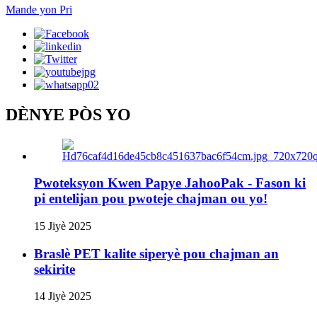
Mande yon Pri
DÈNYE PÒS YO
Pwoteksyon Kwen Papye JahooPak - Fason ki
pi entelijan pou pwoteje chajman ou yo!
15 Jiyè 2025
Braslè PET kalite siperyè pou chajman an
sekirite
14 Jiyè 2025