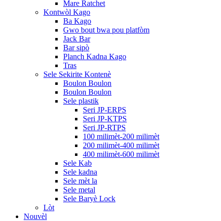
Mare Ratchet
Kontwòl Kago
Ba Kago
Gwo bout bwa pou platfòm
Jack Bar
Bar sipò
Planch Kadna Kago
Tras
Sele Sekirite Kontenè
Boulon Boulon
Boulon Boulon
Sele plastik
Seri JP-ERPS
Seri JP-KTPS
Seri JP-RTPS
100 milimèt-200 milimèt
200 milimèt-400 milimèt
400 milimèt-600 milimèt
Sele Kab
Sele kadna
Sele mèt la
Sele metal
Sele Baryè Lock
Lòt
Nouvèl