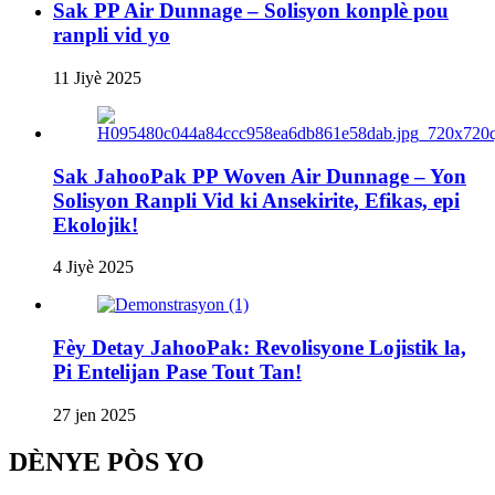
Sak PP Air Dunnage – Solisyon konplè pou
ranpli vid yo
11 Jiyè 2025
Sak JahooPak PP Woven Air Dunnage – Yon
Solisyon Ranpli Vid ki Ansekirite, Efikas, epi
Ekolojik!
4 Jiyè 2025
Fèy Detay JahooPak: Revolisyone Lojistik la,
Pi Entelijan Pase Tout Tan!
27 jen 2025
DÈNYE PÒS YO