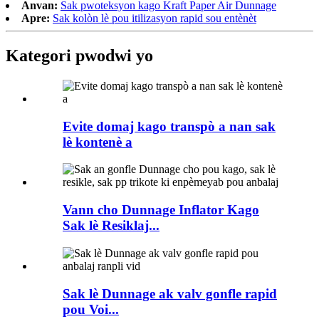
Anvan:
Sak pwoteksyon kago Kraft Paper Air Dunnage
Apre:
Sak kolòn lè pou itilizasyon rapid sou entènèt
Kategori pwodwi yo
Evite domaj kago transpò a nan sak
lè kontenè a
Vann cho Dunnage Inflator Kago
Sak lè Resiklaj...
Sak lè Dunnage ak valv gonfle rapid
pou Voi...