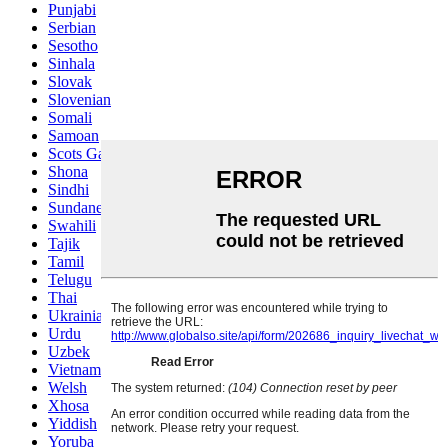
Punjabi
Serbian
Sesotho
Sinhala
Slovak
Slovenian
Somali
Samoan
Scots Gaelic
Shona
Sindhi
Sundanese
Swahili
Tajik
Tamil
Telugu
Thai
Ukrainian
Urdu
Uzbek
Vietnamese
Welsh
Xhosa
Yiddish
Yoruba