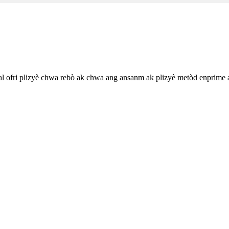
al ofri plizyè chwa rebò ak chwa ang ansanm ak plizyè metòd enprime a