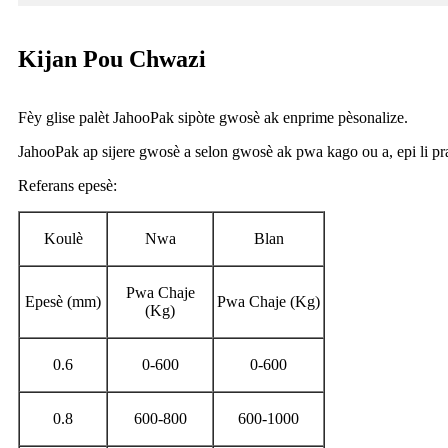
Kijan Pou Chwazi
Fèy glise palèt JahooPak sipòte gwosè ak enprime pèsonalize.
JahooPak ap sijere gwosè a selon gwosè ak pwa kago ou a, epi li pr
Referans epesè:
Koulè
Nwa
Blan
Pwa Chaje
Epesè (mm)
Pwa Chaje (Kg)
(Kg)
0.6
0-600
0-600
0.8
600-800
600-1000