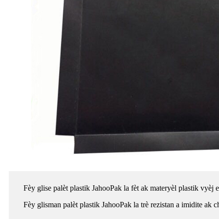
Fèy glise palèt plastik JahooPak la fèt ak materyèl plastik vyèj 
Fèy glisman palèt plastik JahooPak la trè rezistan a imidite ak 