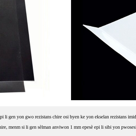
epi li gen yon gwo rezistans chire osi byen ke yon ekselan rezistans imid
chire, menm si li gen sèlman anviwon 1 mm epesè epi li sibi yon pwosesis