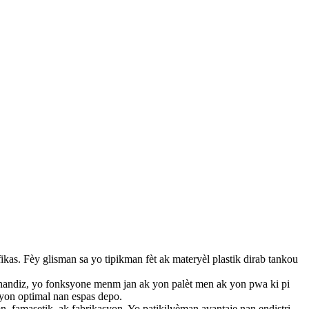
fikas. Fèy glisman sa yo tipikman fèt ak materyèl plastik dirab tankou
chandiz, yo fonksyone menm jan ak yon palèt men ak yon pwa ki pi
syon optimal nan espas depo.
on, famasetik, ak fabrikasyon. Yo patikilyèman avantaje nan endistri