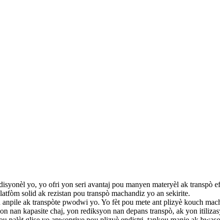
adisyonèl yo, yo ofri yon seri avantaj pou manyen materyèl ak transpò e
atfòm solid ak rezistan pou transpò machandiz yo an sekirite.
u anpile ak transpòte pwodwi yo. Yo fèt pou mete ant plizyè kouch ma
n nan kapasite chaj, yon rediksyon nan depans transpò, ak yon itiliza
 pou palèt glise yo apwopriye pou plizyè endistri, tankou manje ak bwas