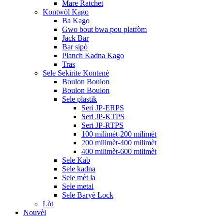
Mare Ratchet
Kontwòl Kago
Ba Kago
Gwo bout bwa pou platfòm
Jack Bar
Bar sipò
Planch Kadna Kago
Tras
Sele Sekirite Kontenè
Boulon Boulon
Boulon Boulon
Sele plastik
Seri JP-ERPS
Seri JP-KTPS
Seri JP-RTPS
100 milimèt-200 milimèt
200 milimèt-400 milimèt
400 milimèt-600 milimèt
Sele Kab
Sele kadna
Sele mèt la
Sele metal
Sele Baryè Lock
Lòt
Nouvèl