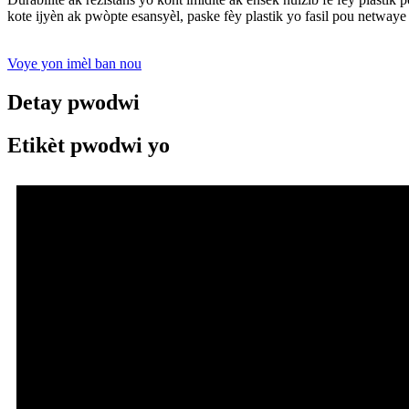
kote ijyèn ak pwòpte esansyèl, paske fèy plastik yo fasil pou netwaye 
Voye yon imèl ban nou
Detay pwodwi
Etikèt pwodwi yo