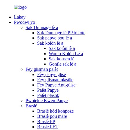
Lakay
Pwodwi yo
Sak Dunnage lè a
Sak Dunnage lè PP trikote
Sak papye pou lè a
Sak kolòn lè a
Sak kolòn lè a
Woulo Kolòn Lè a
Sak kousen lè
Gonfle sak lè a
Fèy glisman palèt
Fèy papye glise
Fèy glisman plastik
Fèy Papye Anti-glise
Palèt Papye
Palèt plastik
Pwotektè Kwen Papye
Braslè
Braslè kòd konpoze
Braslè pou mare
Braslè PP
Braslè PET