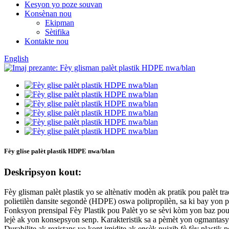
Kesyon yo poze souvan
Konsènan nou
Ekipman
Sètifika
Kontakte nou
English
Fèy glise palèt plastik HDPE nwa/blan
Deskripsyon kout:
Fèy glisman palèt plastik yo se altènativ modèn ak pratik pou palèt tr
polietilèn dansite segondè (HDPE) oswa polipropilèn, sa ki bay yon pl
Fonksyon prensipal Fèy Plastik pou Palèt yo se sèvi kòm yon baz po
lejè ak yon konsepsyon senp. Karakteristik sa a pèmèt yon ogmantasyo
Durabilite ak rezistans yo kont imidite ak ensèk nuizib fè fèy plastik