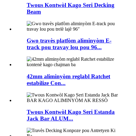
Twous Kontwòl Kago Seri Decking
Beam
Gwo travès platfòm aliminyòm E-
track pou travay lou pou 96...
42mm aliminyòm reglabl Ratchet
estabilize Con...
Twous Kontwòl Kago Seri Estanda
Jack Bar ALUM...