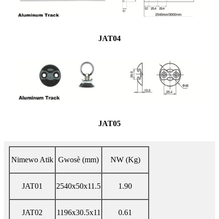
JAT04
JAT05
Nimewo Atik
Gwosè (mm)
NW (Kg)
JAT01
2540x50x11.5
1.90
JAT02
1196x30.5x11
0.61