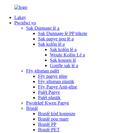
Lakay
Pwodwi yo
Sak Dunnage lè a
Sak Dunnage lè PP trikote
Sak papye pou lè a
Sak kolòn lè a
Sak kolòn lè a
Woulo Kolòn Lè a
Sak kousen lè
Gonfle sak lè a
Fèy glisman palèt
Fèy papye glise
Fèy glisman plastik
Fèy Papye Anti-glise
Palèt Papye
Palèt plastik
Pwotektè Kwen Papye
Braslè
Braslè kòd konpoze
Braslè pou mare
Braslè PP
Braslè PET