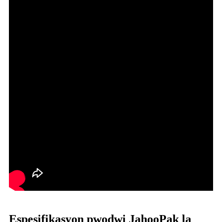
Espesifikasyon pwodwi JahooPak la