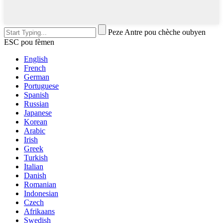
Peze Antre pou chèche oubyen
ESC pou fèmen
English
French
German
Portuguese
Spanish
Russian
Japanese
Korean
Arabic
Irish
Greek
Turkish
Italian
Danish
Romanian
Indonesian
Czech
Afrikaans
Swedish