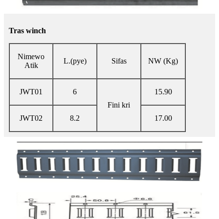
Tras winch
Nimewo
L.(pye)
Sifas
NW (Kg)
Atik
JWT01
6
15.90
Fini kri
JWT02
8.2
17.00