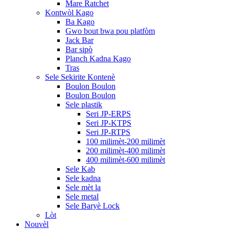
Mare Ratchet
Kontwòl Kago
Ba Kago
Gwo bout bwa pou platfòm
Jack Bar
Bar sipò
Planch Kadna Kago
Tras
Sele Sekirite Kontenè
Boulon Boulon
Boulon Boulon
Sele plastik
Seri JP-ERPS
Seri JP-KTPS
Seri JP-RTPS
100 milimèt-200 milimèt
200 milimèt-400 milimèt
400 milimèt-600 milimèt
Sele Kab
Sele kadna
Sele mèt la
Sele metal
Sele Baryè Lock
Lòt
Nouvèl