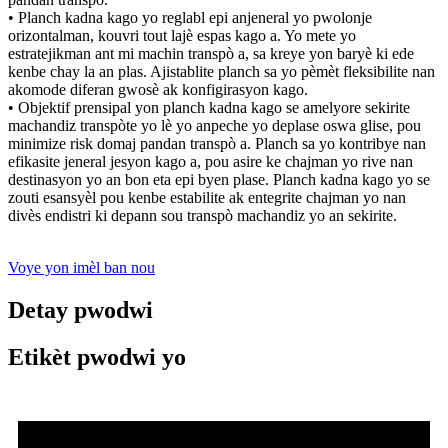
• Planch kadna kago yo reglabl epi anjeneral yo pwolonje
orizontalman, kouvri tout lajè espas kago a. Yo mete yo
estratejikman ant mi machin transpò a, sa kreye yon baryè ki ede
kenbe chay la an plas. Ajistablite planch sa yo pèmèt fleksibilite nan
akomode diferan gwosè ak konfigirasyon kago.
• Objektif prensipal yon planch kadna kago se amelyore sekirite
machandiz transpòte yo lè yo anpeche yo deplase oswa glise, pou
minimize risk domaj pandan transpò a. Planch sa yo kontribye nan
efikasite jeneral jesyon kago a, pou asire ke chajman yo rive nan
destinasyon yo an bon eta epi byen plase. Planch kadna kago yo se
zouti esansyèl pou kenbe estabilite ak entegrite chajman yo nan
divès endistri ki depann sou transpò machandiz yo an sekirite.
Voye yon imèl ban nou
Detay pwodwi
Etikèt pwodwi yo