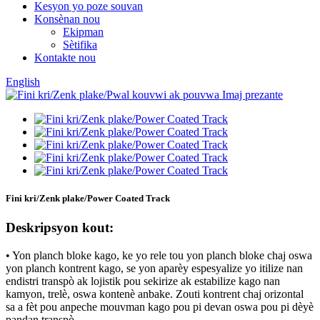
Kesyon yo poze souvan
Konsènan nou
Ekipman
Sètifika
Kontakte nou
English
Fini kri/Zenk plake/Power Coated Track
Deskripsyon kout:
• Yon planch bloke kago, ke yo rele tou yon planch bloke chaj oswa
yon planch kontrent kago, se yon aparèy espesyalize yo itilize nan
endistri transpò ak lojistik pou sekirize ak estabilize kago nan
kamyon, trelè, oswa kontenè anbake. Zouti kontrent chaj orizontal
sa a fèt pou anpeche mouvman kago pou pi devan oswa pou pi dèyè
pandan transpò.