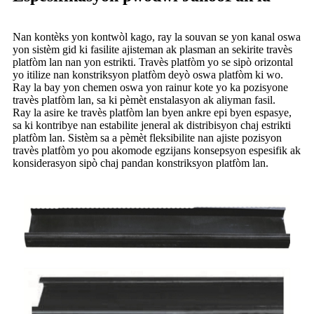
Nan kontèks yon kontwòl kago, ray la souvan se yon kanal oswa
yon sistèm gid ki fasilite ajisteman ak plasman an sekirite travès
platfòm lan nan yon estrikti. Travès platfòm yo se sipò orizontal
yo itilize nan konstriksyon platfòm deyò oswa platfòm ki wo.
Ray la bay yon chemen oswa yon rainur kote yo ka pozisyone
travès platfòm lan, sa ki pèmèt enstalasyon ak aliyman fasil.
Ray la asire ke travès platfòm lan byen ankre epi byen espasye,
sa ki kontribye nan estabilite jeneral ak distribisyon chaj estrikti
platfòm lan. Sistèm sa a pèmèt fleksibilite nan ajiste pozisyon
travès platfòm yo pou akomode egzijans konsepsyon espesifik ak
konsiderasyon sipò chaj pandan konstriksyon platfòm lan.