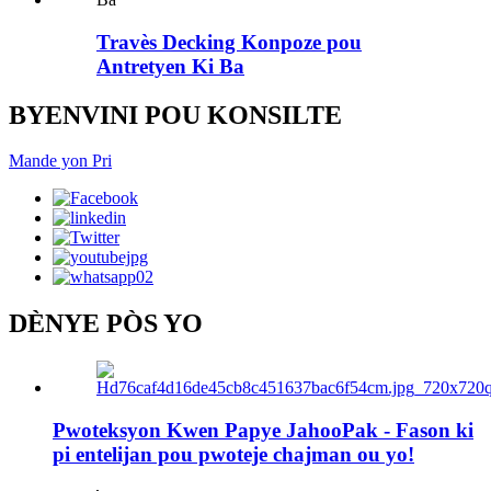
Travès Decking Konpoze pou
Antretyen Ki Ba
BYENVINI POU KONSILTE
Mande yon Pri
DÈNYE PÒS YO
Pwoteksyon Kwen Papye JahooPak - Fason ki
pi entelijan pou pwoteje chajman ou yo!