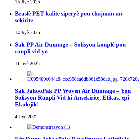
15 Jiyè 2025
Braslè PET kalite siperyè pou chajman an
sekirite
14 Jiyè 2025
Sak PP Air Dunnage – Solisyon konplè pou
ranpli vid yo
11 Jiyè 2025
Sak JahooPak PP Woven Air Dunnage – Yon
Solisyon Ranpli Vid ki Ansekirite, Efikas, epi
Ekolojik!
4 Jiyè 2025