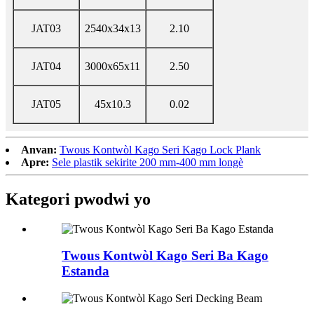
JAT03
2540x34x13
2.10
JAT04
3000x65x11
2.50
JAT05
45x10.3
0.02
Anvan:
Twous Kontwòl Kago Seri Kago Lock Plank
Apre:
Sele plastik sekirite 200 mm-400 mm longè
Kategori pwodwi yo
Twous Kontwòl Kago Seri Ba Kago
Estanda