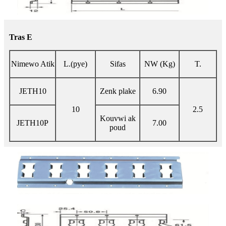
Tras E
Nimewo Atik
L.(pye)
Sifas
NW (Kg)
T.
JETH10
Zenk plake
6.90
10
2.5
Kouvwi ak
JETH10P
7.00
poud