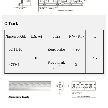
O Track
Nimewo Atik
L.(pye)
Sifas
NW (Kg)
T.
JOTH10
Zenk plake
4.90
10
2.5
Kouvwi ak
JOTH10P
5
poud