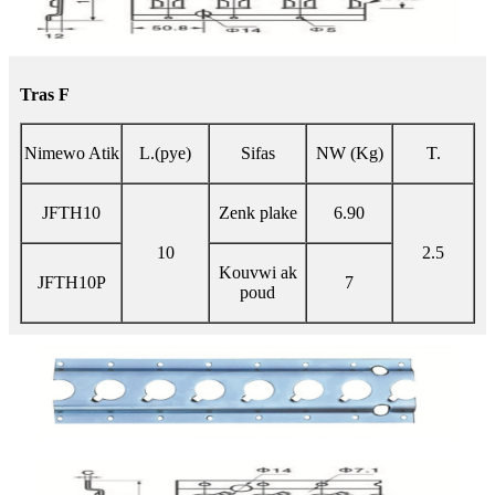
Tras F
Nimewo Atik
L.(pye)
Sifas
NW (Kg)
T.
JFTH10
Zenk plake
6.90
10
2.5
Kouvwi ak
JFTH10P
7
poud