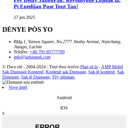
Fèy Detay JahooPak: Revolisyone Lojistik la,
Pi Entelijan Pase Tout Tan!
27 jen 2025
DÈNYE PÒS YO
Bldg.1, Yanwu Square, No.2777 Jinsha Avenue, Nanchang,
Jiangxi, Lachin
Telefòn:
+86 791 85777709
info@jahoopak.com
© Dwa otè - 2004-2024 : Tout dwa rezève.
Plan sit la
-
AMP Mobil
Sak Dunnage Kontenè
,
Kontenè sak Dunnage
,
Sak lè kontenè
,
Sak
Dunnage
,
Sak lè Dunnage
,
Fèy glisman
,
Voye Imèl
Android
IOS
x