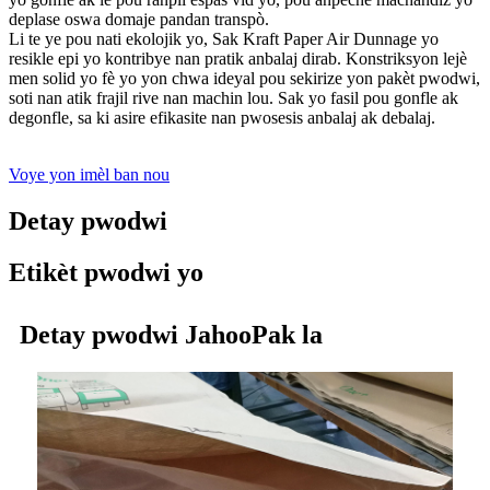
deplase oswa domaje pandan transpò.
Li te ye pou nati ekolojik yo, Sak Kraft Paper Air Dunnage yo
resikle epi yo kontribye nan pratik anbalaj dirab. Konstriksyon lejè
men solid yo fè yo yon chwa ideyal pou sekirize yon pakèt pwodwi,
soti nan atik frajil rive nan machin lou. Sak yo fasil pou gonfle ak
degonfle, sa ki asire efikasite nan pwosesis anbalaj ak debalaj.
Voye yon imèl ban nou
Detay pwodwi
Etikèt pwodwi yo
Detay pwodwi JahooPak la