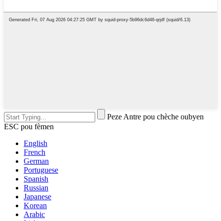
Peze Antre pou chèche oubyen
ESC pou fèmen
English
French
German
Portuguese
Spanish
Russian
Japanese
Korean
Arabic