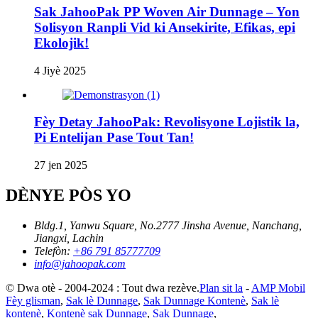
Sak JahooPak PP Woven Air Dunnage – Yon
Solisyon Ranpli Vid ki Ansekirite, Efikas, epi
Ekolojik!
4 Jiyè 2025
Fèy Detay JahooPak: Revolisyone Lojistik la,
Pi Entelijan Pase Tout Tan!
27 jen 2025
DÈNYE PÒS YO
Bldg.1, Yanwu Square, No.2777 Jinsha Avenue, Nanchang,
Jiangxi, Lachin
Telefòn:
+86 791 85777709
info@jahoopak.com
© Dwa otè - 2004-2024 : Tout dwa rezève.
Plan sit la
-
AMP Mobil
Fèy glisman
,
Sak lè Dunnage
,
Sak Dunnage Kontenè
,
Sak lè
kontenè
,
Kontenè sak Dunnage
,
Sak Dunnage
,