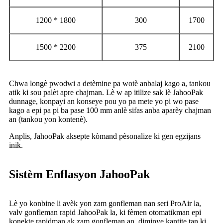
1200 * 1800
300
1700
1500 * 2200
375
2100
Chwa longè pwodwi a detèmine pa wotè anbalaj kago a, tankou
atik ki sou palèt apre chajman. Lè w ap itilize sak lè JahooPak
dunnage, konpayi an konseye pou yo pa mete yo pi wo pase
kago a epi pa pi ba pase 100 mm anlè sifas anba aparèy chajman
an (tankou yon kontenè).
Anplis, JahooPak aksepte kòmand pèsonalize ki gen egzijans
inik.
Sistèm Enflasyon JahooPak
Lè yo konbine li avèk yon zam gonfleman nan seri ProAir la,
valv gonfleman rapid JahooPak la, ki fèmen otomatikman epi
konekte rapidman ak zam gonfleman an, diminye kantite tan ki