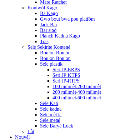
Mare Ratchet
Kontwòl Kago
Ba Kago
Gwo bout bwa pou platfòm
Jack Bar
Bar sipò
Planch Kadna Kago
Tras
Sele Sekirite Kontenè
Boulon Boulon
Boulon Boulon
Sele plastik
Seri JP-ERPS
Seri JP-KTPS
Seri JP-RTPS
100 milimèt-200 milimèt
200 milimèt-400 milimèt
400 milimèt-600 milimèt
Sele Kab
Sele kadna
Sele mèt la
Sele metal
Sele Baryè Lock
Lòt
Nouvèl