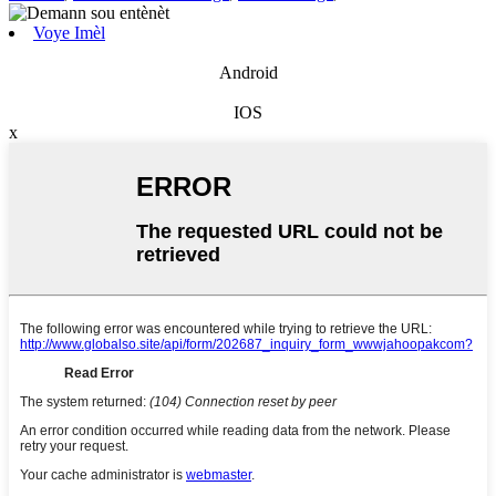
Voye Imèl
Android
IOS
x