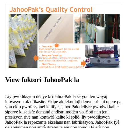
View faktori JahooPak la
Liy pwodiksyon dènye kri JahooPak la se yon temwayaj
inovasyon ak efikasite. Ekipe ak teknoloji dènye kri epi opere pa
yon ekip pwofesyonèl kalifye, JahooPak delivre pwodwi kalite
siperyè ki satisfè demand endistri modèn yo. Soti nan jeni
presizyon rive nan kontwòl kalite ki solid, liy pwodiksyon
JahooPak la reprezante ekselans nan fabrikasyon. JahooPak fyè
de angajman nou anvè dirabilite epi nou toujou fè efò pou