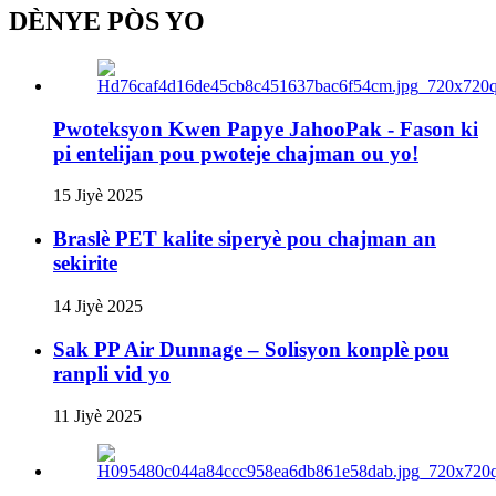
DÈNYE PÒS YO
Pwoteksyon Kwen Papye JahooPak - Fason ki
pi entelijan pou pwoteje chajman ou yo!
15 Jiyè 2025
Braslè PET kalite siperyè pou chajman an
sekirite
14 Jiyè 2025
Sak PP Air Dunnage – Solisyon konplè pou
ranpli vid yo
11 Jiyè 2025