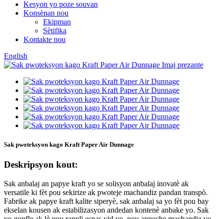
Kesyon yo poze souvan
Konsènan nou
Ekipman
Sètifika
Kontakte nou
English
Sak pwoteksyon kago Kraft Paper Air Dunnage
Deskripsyon kout:
Sak anbalaj an papye kraft yo se solisyon anbalaj inovatè ak
versatile ki fèt pou sekirize ak pwoteje machandiz pandan transpò.
Fabrike ak papye kraft kalite siperyè, sak anbalaj sa yo fèt pou bay
ekselan kousen ak estabilizasyon andedan kontenè anbake yo. Sak
yo gonfle ak lè pou ranpli espas vid yo, pou anpeche machandiz yo