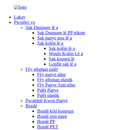
Lakay
Pwodwi yo
Sak Dunnage lè a
Sak Dunnage lè PP trikote
Sak papye pou lè a
Sak kolòn lè a
Sak kolòn lè a
Woulo Kolòn Lè a
Sak kousen lè
Gonfle sak lè a
Fèy glisman palèt
Fèy papye glise
Fèy glisman plastik
Fèy Papye Anti-glise
Palèt Papye
Palèt plastik
Pwotektè Kwen Papye
Braslè
Braslè kòd konpoze
Braslè pou mare
Braslè PP
Braslè PET