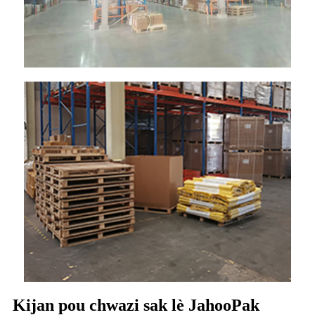
Kijan pou chwazi sak lè JahooPak