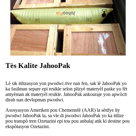
Tès Kalite JahooPak
Lè sik itilizasyon yon pwodwi rive nan fen, sak lè JahooPak yo
ka fasilman separe epi resikle selon plizyè materyèl paske yo fèt
antyèman ak materyèl resikle. JahooPak ankouraje yon apwòch
dirab nan devlopman pwodwi.
Asosyasyon Ameriken pou Chemennfè (AAR) la sètifye liy
pwodwi JahooPak la, sa vle di pwodwi JahooPak yo ka itilize
pou transpò tren Ozetazini epi tou pou anbalaj atik ki destine pou
ekspòtasyon Ozetazini.