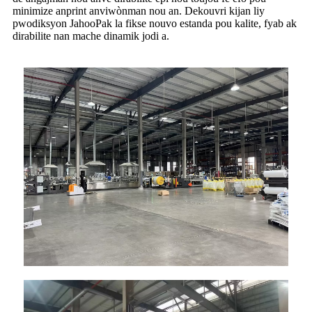
minimize anprint anviwònman nou an. Dekouvri kijan liy
pwodiksyon JahooPak la fikse nouvo estanda pou kalite, fyab ak
dirabilite nan mache dinamik jodi a.