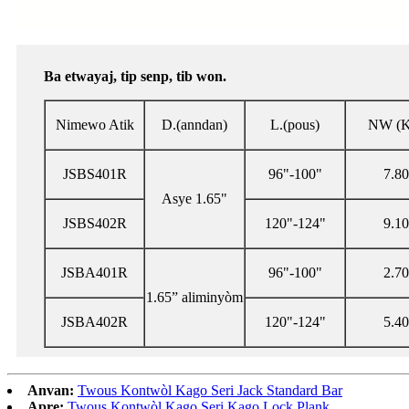
Ba etwayaj, tip senp, tib won.
Nimewo Atik
D.(anndan)
L.(pous)
NW (K
JSBS401R
96"-100"
7.80
Asye 1.65"
JSBS402R
120"-124"
9.10
JSBA401R
96"-100"
2.70
1.65” aliminyòm
JSBA402R
120"-124"
5.40
Anvan:
Twous Kontwòl Kago Seri Jack Standard Bar
Apre:
Twous Kontwòl Kago Seri Kago Lock Plank