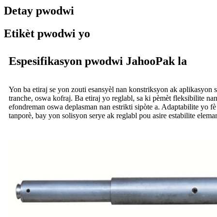
Detay pwodwi
Etikèt pwodwi yo
Espesifikasyon pwodwi JahooPak la
Yon ba etiraj se yon zouti esansyèl nan konstriksyon ak aplikasyon si
tranche, oswa kofraj. Ba etiraj yo reglabl, sa ki pèmèt fleksibilite
efondreman oswa deplasman nan estrikti sipòte a. Adaptabilite yo fè 
tanporè, bay yon solisyon serye ak reglabl pou asire estabilite elem