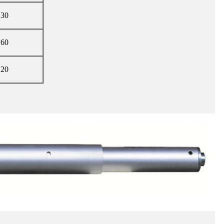
.30
.60
.20