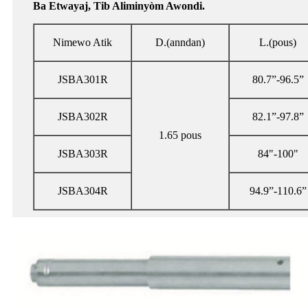
Ba Etwayaj, Tib Aliminyòm Awondi.
Nimewo Atik
D.(anndan)
L.(pous)
JSBA301R
80.7”-96.5”
JSBA302R
82.1”-97.8”
1.65 pous
JSBA303R
84"-100"
JSBA304R
94.9”-110.6”