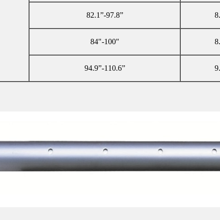
82.1”-97.8”
8
84"-100"
8
94.9”-110.6”
9