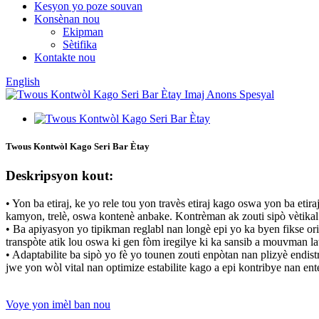
Kesyon yo poze souvan
Konsènan nou
Ekipman
Sètifika
Kontakte nou
English
Twous Kontwòl Kago Seri Bar Ètay
Deskripsyon kout:
• Yon ba etiraj, ke yo rele tou yon travès etiraj kago oswa yon ba etir
kamyon, trelè, oswa kontenè anbake. Kontrèman ak zouti sipò vètikal t
• Ba apiyasyon yo tipikman reglabl nan longè epi yo ka byen fikse oriz
transpòte atik lou oswa ki gen fòm iregilye ki ka sansib a mouvman la
• Adaptabilite ba sipò yo fè yo tounen zouti enpòtan nan plizyè endist
jwe yon wòl vital nan optimize estabilite kago a epi kontribye nan en
Voye yon imèl ban nou