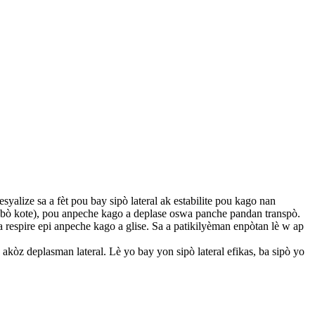
esyalize sa a fèt pou bay sipò lateral ak estabilite pou kago nan
oti bò kote), pou anpeche kago a deplase oswa panche pandan transpò.
a respire epi anpeche kago a glise. Sa a patikilyèman enpòtan lè w ap
 akòz deplasman lateral. Lè yo bay yon sipò lateral efikas, ba sipò yo