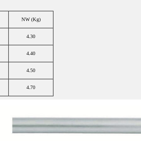
NW (Kg)
4.30
4.40
4.50
4.70