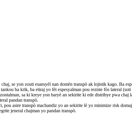
aj chaj, se yon zouti esansyèl nan domèn transpò ak lojistik kago. Ba esp
ankou ba krik, ba etiraj yo fèt espesyalman pou reziste fòs lateral (s
ontalman, sa ki kreye yon baryè an sekirite ki ede distribye pwa chaj l
teral pandan transpò.
ri, pou asire transpò machandiz yo an sekirite lè yo minimize risk domaj
tegrite jeneral chajman yo pandan transpò.