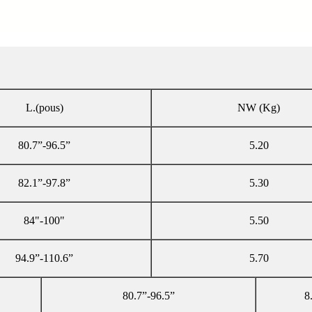
L.(pous)
NW (Kg)
80.7”-96.5”
5.20
82.1”-97.8”
5.30
84"-100"
5.50
94.9”-110.6”
5.70
80.7”-96.5”
8