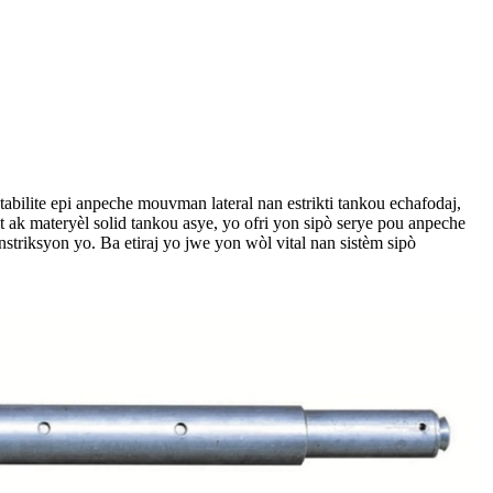
stabilite epi anpeche mouvman lateral nan estrikti tankou echafodaj,
èt ak materyèl solid tankou asye, yo ofri yon sipò serye pou anpeche
nstriksyon yo. Ba etiraj yo jwe yon wòl vital nan sistèm sipò