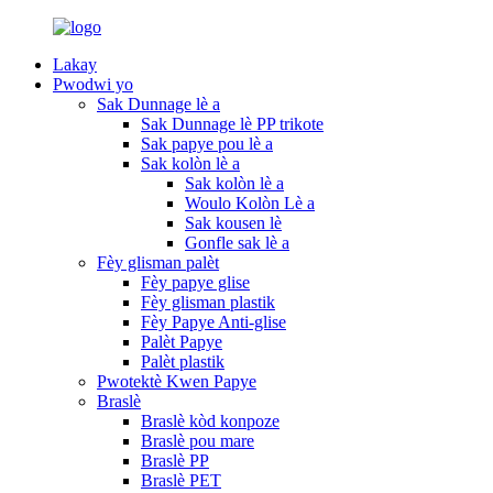
Lakay
Pwodwi yo
Sak Dunnage lè a
Sak Dunnage lè PP trikote
Sak papye pou lè a
Sak kolòn lè a
Sak kolòn lè a
Woulo Kolòn Lè a
Sak kousen lè
Gonfle sak lè a
Fèy glisman palèt
Fèy papye glise
Fèy glisman plastik
Fèy Papye Anti-glise
Palèt Papye
Palèt plastik
Pwotektè Kwen Papye
Braslè
Braslè kòd konpoze
Braslè pou mare
Braslè PP
Braslè PET