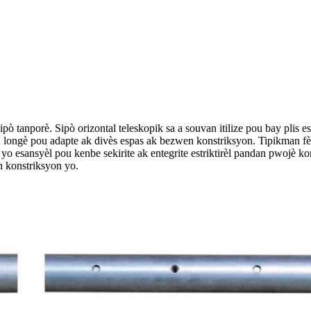
pò tanporè. Sipò orizontal teleskopik sa a souvan itilize pou bay plis e
 nan longè pou adapte ak divès espas ak bezwen konstriksyon. Tipikman f
yo esansyèl pou kenbe sekirite ak entegrite estriktirèl pandan pwojè ko
an konstriksyon yo.