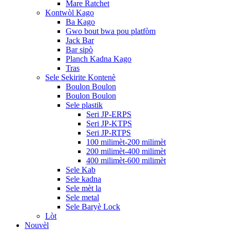
Mare Ratchet
Kontwòl Kago
Ba Kago
Gwo bout bwa pou platfòm
Jack Bar
Bar sipò
Planch Kadna Kago
Tras
Sele Sekirite Kontenè
Boulon Boulon
Boulon Boulon
Sele plastik
Seri JP-ERPS
Seri JP-KTPS
Seri JP-RTPS
100 milimèt-200 milimèt
200 milimèt-400 milimèt
400 milimèt-600 milimèt
Sele Kab
Sele kadna
Sele mèt la
Sele metal
Sele Baryè Lock
Lòt
Nouvèl