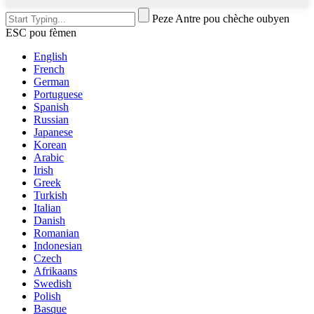
Peze Antre pou chèche oubyen
ESC pou fèmen
English
French
German
Portuguese
Spanish
Russian
Japanese
Korean
Arabic
Irish
Greek
Turkish
Italian
Danish
Romanian
Indonesian
Czech
Afrikaans
Swedish
Polish
Basque