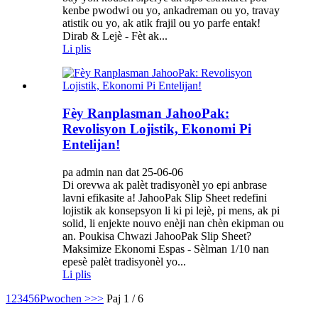
kenbe pwodwi ou yo, ankadreman ou yo, travay
atistik ou yo, ak atik frajil ou yo parfe entak!
Dirab & Lejè - Fèt ak...
Li plis
Fèy Ranplasman JahooPak:
Revolisyon Lojistik, Ekonomi Pi
Entelijan!
pa admin nan dat 25-06-06
Di orevwa ak palèt tradisyonèl yo epi anbrase
lavni efikasite a! JahooPak Slip Sheet redefini
lojistik ak konsepsyon li ki pi lejè, pi mens, ak pi
solid, li enjekte nouvo enèji nan chèn ekipman ou
an. Poukisa Chwazi JahooPak Slip Sheet?
Maksimize Ekonomi Espas - Sèlman 1/10 nan
epesè palèt tradisyonèl yo...
Li plis
1
2
3
4
5
6
Pwochen >
>>
Paj 1 / 6