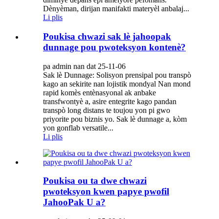
Dènyèman, dirijan manifakti materyèl anbalaj...
Li plis
Poukisa chwazi sak lè jahoopak
dunnage pou pwoteksyon kontenè?
pa admin nan dat 25-11-06
Sak lè Dunnage: Solisyon prensipal pou transpò
kago an sekirite nan lojistik mondyal Nan mond
rapid komès entènasyonal ak anbake
transfwontyè a, asire entegrite kago pandan
transpò long distans te toujou yon pi gwo
priyorite pou biznis yo. Sak lè dunnage a, kòm
yon gonflab versatile...
Li plis
Poukisa ou ta dwe chwazi
pwoteksyon kwen papye pwofil
JahooPak U a?