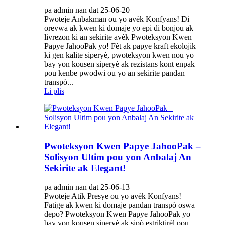
pa admin nan dat 25-06-20
Pwoteje Anbakman ou yo avèk Konfyans! Di
orevwa ak kwen ki domaje yo epi di bonjou ak
livrezon ki an sekirite avèk Pwoteksyon Kwen
Papye JahooPak yo! Fèt ak papye kraft ekolojik
ki gen kalite siperyè, pwoteksyon kwen nou yo
bay yon kousen siperyè ak rezistans kont enpak
pou kenbe pwodwi ou yo an sekirite pandan
transpò...
Li plis
Pwoteksyon Kwen Papye JahooPak –
Solisyon Ultim pou yon Anbalaj An
Sekirite ak Elegant!
pa admin nan dat 25-06-13
Pwoteje Atik Presye ou yo avèk Konfyans!
Fatige ak kwen ki domaje pandan transpò oswa
depo? Pwoteksyon Kwen Papye JahooPak yo
bay yon kousen siperyè ak sipò estriktirèl pou