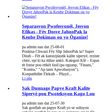
Separasyon Pwofesyonèl, Jesyon
Efikas - Fèy Dosye JahooPak la
Kenbe Dokiman ou yo Òganize!
pa admin nan dat 25-08-01
Poukisa Chwazi Fèy Slip JahooPak la? Super
Dirab – Fèt ak katon/plastik kalite siperyè, reziste
chire, epi ki ka itilize ankò. Kategori Klè – Espas
tit fonse pou etikèt fasil (pa egzanp, "Finans,"
"Kontra," "Ap tann Apwobasyon").
Konpatibilite Fleksib – Plizyè...
Li plis
Sak Dunnage Papye Kraft Kalite
Siperyè pou Pwoteksyon Kago Lou
pa admin nan dat 25-07-30
Sak gonflab an papye Kraft yo se solisyon