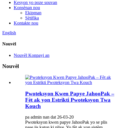
Kesyon yo poze souvan
Konsènan nou
Ekipman
Sètifika
Kontakte nou
English
Nouvèl
Nouvèl Konpayi an
Nouvèl
Pwoteksyon Kwen Papye JahooPak –
Fèt ak yon Estrikti Pwoteksyon Twa
Kouch
pa admin nan dat 26-03-20
Pwoteksyon kwen papye JahooPak yo se plis
pase jis katon ki pliye. Yo fèt ak yon sistèm