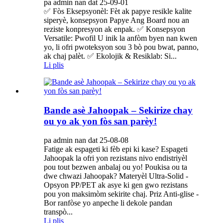
pa admin nan dat 25-09-01
✅ Fòs Eksepsyonèl: Fèt ak papye resikle kalite
siperyè, konsepsyon Papye Ang Board nou an
reziste konpresyon ak enpak. ✅ Konsepsyon
Versatile: Pwofil U inik la anfòm byen nan kwen
yo, li ofri pwoteksyon sou 3 bò pou bwat, panno,
ak chaj palèt. ✅ Ekolojik & Resiklab: Si...
Li plis
Bande asè Jahoopak – Sekirize chay
ou yo ak yon fòs san parèy!
pa admin nan dat 25-08-08
Fatige ak espageti ki fèb epi ki kase? Espageti
Jahoopak la ofri yon rezistans nivo endistriyèl
pou tout bezwen anbalaj ou yo! Poukisa ou ta
dwe chwazi Jahoopak? Materyèl Ultra-Solid -
Opsyon PP/PET ak asye ki gen gwo rezistans
pou yon maksimòm sekirite chaj. Priz Anti-glise -
Bor ranfòse yo anpeche li dekole pandan
transpò...
Li plis