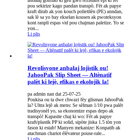
anbalaj gonflab ki gen gwo rezistans epi ki fèt
pou sekirize kago pandan transpò. Fèt ak papye
kraft dirab ak yon kouch polietilèn (PE) anndan,
sak lè sa yo bay ekselan kousen ak pwoteksyon
kont ranpli espas vid pou chajman paletize. Yo se
yon...
Li plis
Revolisyone anbalaj lojistik ou!
JahooPak Slip Sheet — Altènatif
palèt ki lejè, efikas e ekolojik la!
pa admin nan dat 25-07-25
Poukisa ou ta dwe chwazi fèy glisman JahooPak
la? Ultra lejè ak mens: Se sèlman 1/10 pwa palèt
tradisyonèl yo, sa ekonomize espas depo ak
transpò! Kapasite chaj ki wo: Fèt ak papye
kraft/plastik PP ki solid, sipòte jiska 1.5 tòn yon
fason ki estab! Manyen mekanize: Konpatib ak
atachman chariot élévateur pouse-rale...
Li plis