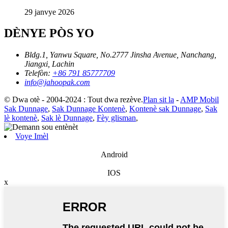
29 janvye 2026
DÈNYE PÒS YO
Bldg.1, Yanwu Square, No.2777 Jinsha Avenue, Nanchang,
Jiangxi, Lachin
Telefòn:
+86 791 85777709
info@jahoopak.com
© Dwa otè - 2004-2024 : Tout dwa rezève.
Plan sit la
-
AMP Mobil
Sak Dunnage
,
Sak Dunnage Kontenè
,
Kontenè sak Dunnage
,
Sak
lè kontenè
,
Sak lè Dunnage
,
Fèy glisman
,
Voye Imèl
Android
IOS
x