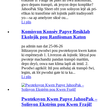
efikasite a! Fatige ak palèt an bwa ankonbran,
gwo depans transpò, ak jesyon depo konplike?
JahooPak Slip Sheet ofri yon solisyon lejè ak pri-
efikas ki transfòme nèt lojistik palèt tradisyonèl
yo—sa ap amelyore siksè ou...
Li plis
Komisyon Konsèy Papye Resiklab
Ekolojik pou Ranfòsman Katon
pa admin nan dat 25-06-26
Itilizasyon pwodwi pou pwoteksyon kwen katon
ki enpèmeyab 1. Livrezon ak lojistik: Ideyal pou
pwoteje machandiz pandan transpò maritim,
depo deyò, oswa nan klima lapli ak imid. 2.
Pwodwi agrikòl: Itil pou anbalaj ak transpò fwi,
legim, ak lòt pwodui gate ki ta ka...
Li plis
Pwoteksyon Kwen Papye JahooPak –
Solisyon Ekstrèm pou Kwen Frajil!