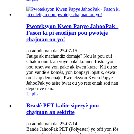
Pwoteksyon Kwen Papye JahooPak -
Fason ki pi entelijan pou pwoteje
chajman ou yo!
pa admin nan dat 25-07-15
Fatige ak machandiz domaje? Nou la pou ou!
Chak moun k ap voye pakè konnen fristrasyon
pou resevwa yon pake ak kwen kraze. Kit ou se
yon vandè e-komès, yon konpayi lojistik, oswa
ou jis ap demenaje, Pwoteksyon Kwen Papye
JahooPak yo asire bwat ou yo rete entak soti nan
depo rive nan...
Li plis
Braslè PET kalite siperyè pou
chajman an sekirite
pa admin nan dat 25-07-14
Bande JahooPak PET (Polyester) yo ofri yon fòs