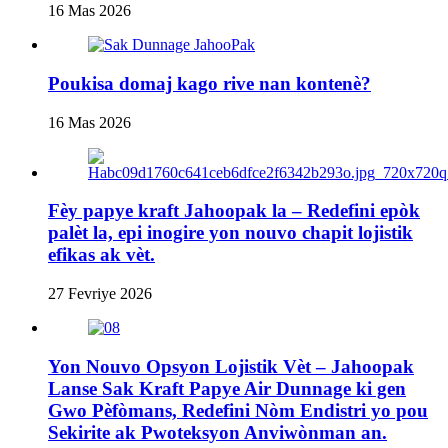
16 Mas 2026
Poukisa domaj kago rive nan kontenè?
16 Mas 2026
Fèy papye kraft Jahoopak la – Redefini epòk
palèt la, epi inogire yon nouvo chapit lojistik
efikas ak vèt.
27 Fevriye 2026
Yon Nouvo Opsyon Lojistik Vèt – Jahoopak
Lanse Sak Kraft Papye Air Dunnage ki gen
Gwo Pèfòmans, Redefini Nòm Endistri yo pou
Sekirite ak Pwoteksyon Anviwònman an.