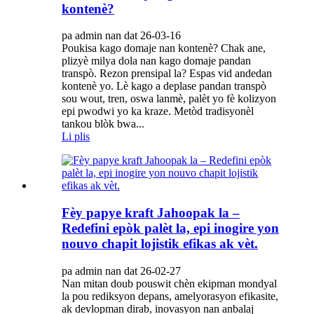
kontenè?
pa admin nan dat 26-03-16
Poukisa kago domaje nan kontenè? Chak ane,
plizyè milya dola nan kago domaje pandan
transpò. Rezon prensipal la? Espas vid andedan
kontenè yo. Lè kago a deplase pandan transpò
sou wout, tren, oswa lanmè, palèt yo fè kolizyon
epi pwodwi yo ka kraze. Metòd tradisyonèl
tankou blòk bwa...
Li plis
Fèy papye kraft Jahoopak la –
Redefini epòk palèt la, epi inogire yon
nouvo chapit lojistik efikas ak vèt.
pa admin nan dat 26-02-27
Nan mitan doub pouswit chèn ekipman mondyal
la pou rediksyon depans, amelyorasyon efikasite,
ak devlopman dirab, inovasyon nan anbalaj