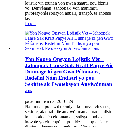
lojistik vin tounen yon pwen santral pou biznis
yo. Dènyèman, Jahoopak, yon manifakti
pwofesyonèl solisyon anbalaj transpò, te anonse
ke...
Li plis
Yon Nouvo Opsyon Lojistik Vèt –
Jahoopak Lanse Sak Kraft Papye Air
Dunnage ki gen Gwo Pèfòmans,
Redefini Nòm Endistri yo pou
Sekirite ak Pwoteksyon Anviwònman
an.
pa admin nan dat 26-01-29
Nan mitan pouswit mondyal kontinyèl efikasite,
sekirite, ak dirabilite anviwònman an nan endistri
lojistik ak chèn ekipman an, solisyon anbalaj
inovatè yo vin enpòtan pou biznis k ap chèche
diminye depans epi amelyore pèfòmans.