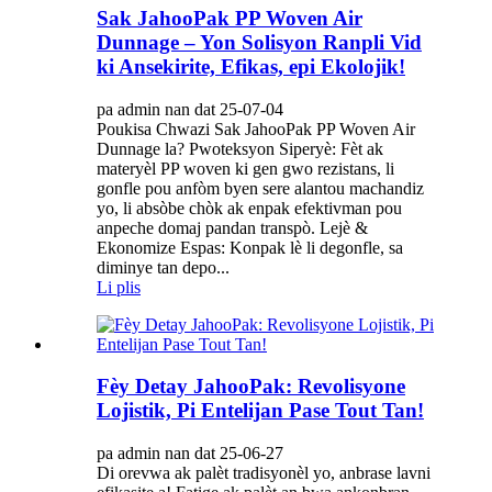
Sak JahooPak PP Woven Air
Dunnage – Yon Solisyon Ranpli Vid
ki Ansekirite, Efikas, epi Ekolojik!
pa admin nan dat 25-07-04
Poukisa Chwazi Sak JahooPak PP Woven Air
Dunnage la? Pwoteksyon Siperyè: Fèt ak
materyèl PP woven ki gen gwo rezistans, li
gonfle pou anfòm byen sere alantou machandiz
yo, li absòbe chòk ak enpak efektivman pou
anpeche domaj pandan transpò. Lejè &
Ekonomize Espas: Konpak lè li degonfle, sa
diminye tan depo...
Li plis
Fèy Detay JahooPak: Revolisyone
Lojistik, Pi Entelijan Pase Tout Tan!
pa admin nan dat 25-06-27
Di orevwa ak palèt tradisyonèl yo, anbrase lavni