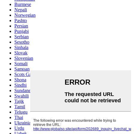
Burmese
Nepali
Norwegian
Pashto
Persian
Punjabi
Serbian
Sesotho
Sinhala
Slovak
Slovenian
Somali
Samoan
Scots Gaelic
Shona
Sindhi
Sundanese
Swahili
Tajik
Tamil
Telugu
Thai
Ukrainian
Urdu
Uzbek