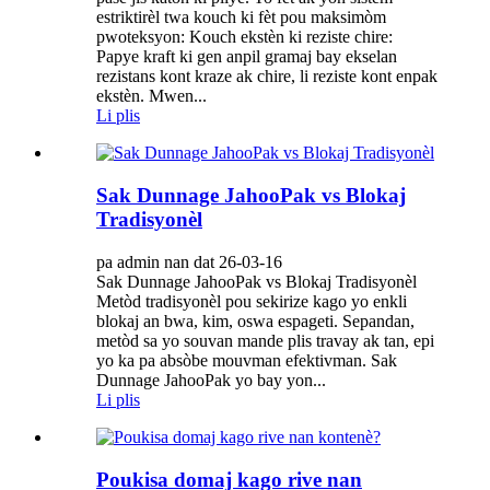
estriktirèl twa kouch ki fèt pou maksimòm
pwoteksyon: Kouch ekstèn ki reziste chire:
Papye kraft ki gen anpil gramaj bay ekselan
rezistans kont kraze ak chire, li reziste kont enpak
ekstèn. Mwen...
Li plis
Sak Dunnage JahooPak vs Blokaj
Tradisyonèl
pa admin nan dat 26-03-16
Sak Dunnage JahooPak vs Blokaj Tradisyonèl
Metòd tradisyonèl pou sekirize kago yo enkli
blokaj an bwa, kim, oswa espageti. Sepandan,
metòd sa yo souvan mande plis travay ak tan, epi
yo ka pa absòbe mouvman efektivman. Sak
Dunnage JahooPak yo bay yon...
Li plis
Poukisa domaj kago rive nan