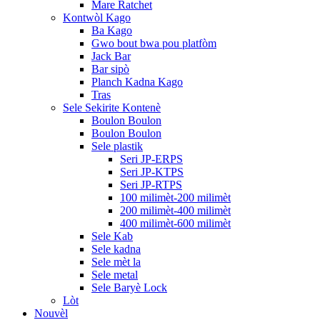
Mare Ratchet
Kontwòl Kago
Ba Kago
Gwo bout bwa pou platfòm
Jack Bar
Bar sipò
Planch Kadna Kago
Tras
Sele Sekirite Kontenè
Boulon Boulon
Boulon Boulon
Sele plastik
Seri JP-ERPS
Seri JP-KTPS
Seri JP-RTPS
100 milimèt-200 milimèt
200 milimèt-400 milimèt
400 milimèt-600 milimèt
Sele Kab
Sele kadna
Sele mèt la
Sele metal
Sele Baryè Lock
Lòt
Nouvèl