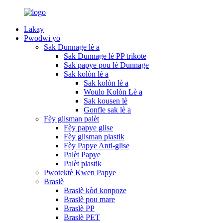
Lakay
Pwodwi yo
Sak Dunnage lè a
Sak Dunnage lè PP trikote
Sak papye pou lè Dunnage
Sak kolòn lè a
Sak kolòn lè a
Woulo Kolòn Lè a
Sak kousen lè
Gonfle sak lè a
Fèy glisman palèt
Fèy papye glise
Fèy glisman plastik
Fèy Papye Anti-glise
Palèt Papye
Palèt plastik
Pwotektè Kwen Papye
Braslè
Braslè kòd konpoze
Braslè pou mare
Braslè PP
Braslè PET