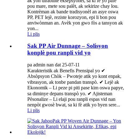
ak yon dirabilite eksepsyonèl, sa ki fè yo pafè
pou mare, mete sou palèt, ak sekirize chay lou.
Kontrèman ak bande tradisyonèl an asye oswa
PP, PET lejè, reziste korozyon, epi li bon pou
anviwònman an. Avèk yon gwo fòs a tansyon ak
yon...
Li plis
Sak PP Air Dunnage – Solisyon
konplè pou ranpli vid yo
pa admin nan dat 25-07-11
Karakteristik ak Benefis Prensipal yo ✔
Absòpsyon Chòk – Pwoteje atik yo kont enpak,
vibrasyon, ak tonbe pandan transpò. ✔ Lejè ak
Ekonomik – Li peze pi piti pase kim oswa papye,
sa diminye depans transpò yo. ✔ Ajisteman
Pèsonalize – Li elaji pou ranpli espas vid nan
nenpòt gwosè bwat, sa ki fè atik yo byen sere...
Li plis