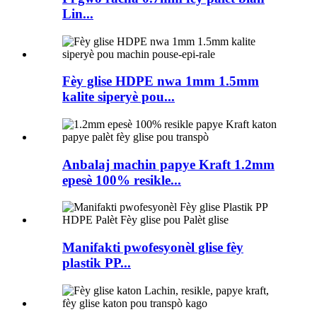
Lin...
Fèy glise HDPE nwa 1mm 1.5mm
kalite siperyè pou...
Anbalaj machin papye Kraft 1.2mm
epesè 100% resikle...
Manifakti pwofesyonèl glise fèy
plastik PP...