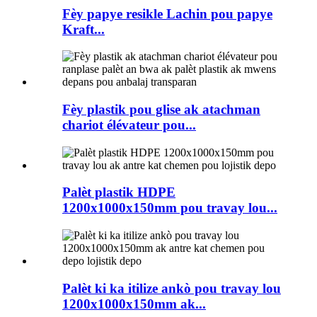
Fèy papye resikle Lachin pou papye
Kraft...
Fèy plastik pou glise ak atachman
chariot élévateur pou...
Palèt plastik HDPE
1200x1000x150mm pou travay lou...
Palèt ki ka itilize ankò pou travay lou
1200x1000x150mm ak...