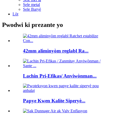
Sele metal
Sele Baryè
Lòt
Pwodwi ki prezante yo
42mm aliminyòm reglabl Ra...
Lachin Pri-Efikas/ Anviwònman...
Papye Kwen Kalite Siperyè...