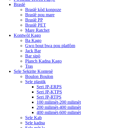
Braslè
Braslè kòd konpoze
Braslè pou mare
Braslè PP
Braslè PET
Mare Ratchet
Kontwòl Kago
Ba Kago
Gwo bout bwa pou platfòm
Jack Bar
Bar sipò
Planch Kadna Kago
Tras
Sele Sekirite Kontenè
Boulon Boulon
Sele plastik
Seri JP-ERPS
Seri JP-KTPS
Seri JP-RTPS
100 milimèt-200 milimèt
200 milimèt-400 milimèt
400 milimèt-600 milimèt
Sele Kab
Sele kadna
Sele mèt la