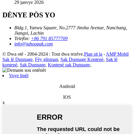
29 janvye 2026
DÈNYE PÒS YO
Bldg.1, Yanwu Square, No.2777 Jinsha Avenue, Nanchang,
Jiangxi, Lachin
Telefòn:
+86 791 85777709
info@jahoopak.com
© Dwa otè - 2004-2024 : Tout dwa rezève.
Plan sit la
-
AMP Mobil
Sak lè Dunnage
,
Fèy glisman
,
Sak Dunnage Kontenè
,
Sak lè
kontenè
,
Sak Dunnage
,
Kontenè sak Dunnage
,
Voye Imèl
Android
IOS
x