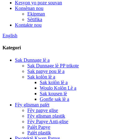
Kesyon yo poze souvan
Konsènan nou
Ekipman
Sètifika
Kontakte nou
English
Kategori
Sak Dunnage lè a
Sak Dunnage lè PP trikote
Sak papye pou lè a
Sak kolòn lè a
Sak kolòn lè a
Woulo Kolòn Lè a
Sak kousen lè
Gonfle sak lè a
Fèy glisman palèt
Fèy papye glise
Fèy glisman plastik
Fèy Papye Anti-glise
Palèt Papye
Palèt plastik
Pwotektè Kwen Papye