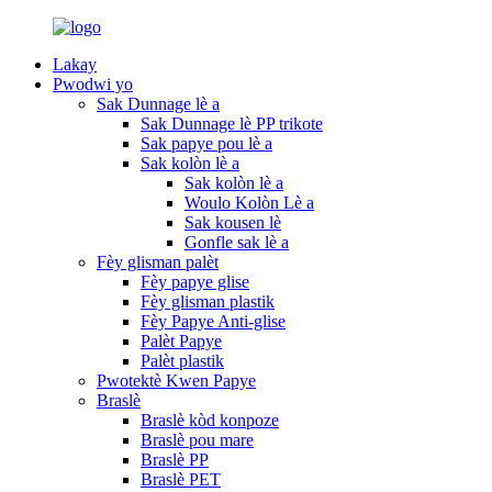
Lakay
Pwodwi yo
Sak Dunnage lè a
Sak Dunnage lè PP trikote
Sak papye pou lè a
Sak kolòn lè a
Sak kolòn lè a
Woulo Kolòn Lè a
Sak kousen lè
Gonfle sak lè a
Fèy glisman palèt
Fèy papye glise
Fèy glisman plastik
Fèy Papye Anti-glise
Palèt Papye
Palèt plastik
Pwotektè Kwen Papye
Braslè
Braslè kòd konpoze
Braslè pou mare
Braslè PP
Braslè PET