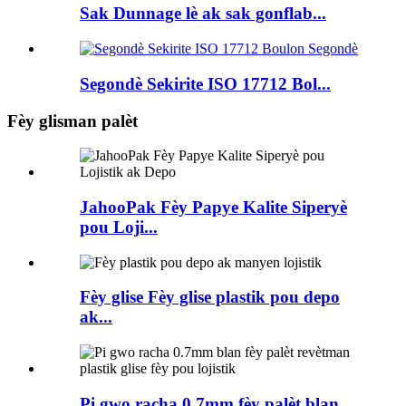
Sak Dunnage lè ak sak gonflab...
Segondè Sekirite ISO 17712 Bol...
Fèy glisman palèt
JahooPak Fèy Papye Kalite Siperyè
pou Loji...
Fèy glise Fèy glise plastik pou depo
ak...
Pi gwo racha 0.7mm fèy palèt blan