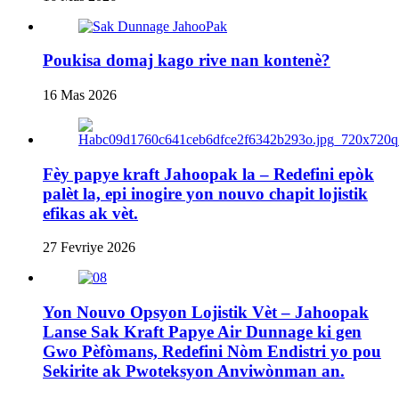
Poukisa domaj kago rive nan kontenè?
16 Mas 2026
Fèy papye kraft Jahoopak la – Redefini epòk
palèt la, epi inogire yon nouvo chapit lojistik
efikas ak vèt.
27 Fevriye 2026
Yon Nouvo Opsyon Lojistik Vèt – Jahoopak
Lanse Sak Kraft Papye Air Dunnage ki gen
Gwo Pèfòmans, Redefini Nòm Endistri yo pou
Sekirite ak Pwoteksyon Anviwònman an.