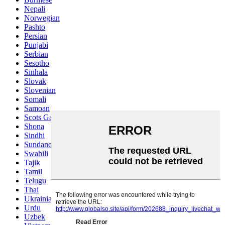
Nepali
Norwegian
Pashto
Persian
Punjabi
Serbian
Sesotho
Sinhala
Slovak
Slovenian
Somali
Samoan
Scots Gaelic
Shona
Sindhi
Sundanese
Swahili
Tajik
Tamil
Telugu
Thai
Ukrainian
Urdu
Uzbek