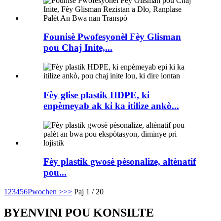
Founisè Pwofesyonèl Fèy Glisman
pou Chaj Inite,...
Fèy glise plastik HDPE, ki
enpèmeyab ak ki ka itilize ankò...
Fèy plastik gwosè pèsonalize, altènatif
pou...
1
2
3
4
5
6
Pwochen >
>>
Paj 1 / 20
BYENVINI POU KONSILTE