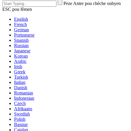
Peze Antre pou chèche oubyen
ESC pou fèmen
English
French
German
Portuguese
Spanish
Russian
Japanese
Korean
Arabic
Irish
Greek
Turkish
Italian
Danish
Romanian
Indonesian
Czech
Afrikaans
Swedish
Polish
Basque
Catalan