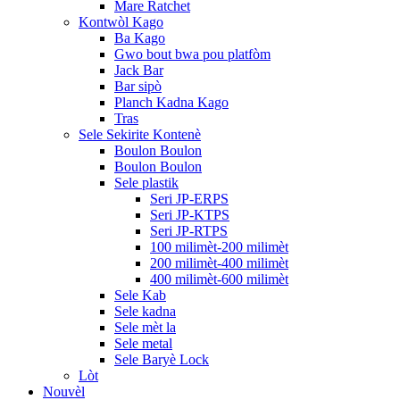
Mare Ratchet
Kontwòl Kago
Ba Kago
Gwo bout bwa pou platfòm
Jack Bar
Bar sipò
Planch Kadna Kago
Tras
Sele Sekirite Kontenè
Boulon Boulon
Boulon Boulon
Sele plastik
Seri JP-ERPS
Seri JP-KTPS
Seri JP-RTPS
100 milimèt-200 milimèt
200 milimèt-400 milimèt
400 milimèt-600 milimèt
Sele Kab
Sele kadna
Sele mèt la
Sele metal
Sele Baryè Lock
Lòt
Nouvèl