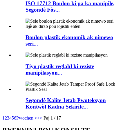
ISO 17712 Boulon ki pa ka manipile,
Segondè Fòs...
Boulon plastik ekonomik ak nimewo
seri...
Tiyo plastik reglabl ki reziste
manipilasyon...
Segondè Kalite Jetab Pwoteksyon
Kontwòl Kadna Sekirite...
1
2
3
4
5
6
Pwochen >
>>
Paj 1 / 17