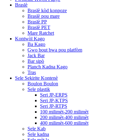
Braslè
Braslè kòd konpoze
Braslè pou mare
Braslè PP
Braslè PET
Mare Ratchet
Kontwòl Kago
Ba Kago
Gwo bout bwa pou platfòm
Jack Bar
Bar sipò
Planch Kadna Kago
Tras
Sele Sekirite Kontenè
Boulon Boulon
Sele plastik
Seri JP-ERPS
Seri JP-KTPS
Seri JP-RTPS
100 milimèt-200 milimèt
200 milimèt-400 milimèt
400 milimèt-600 milimèt
Sele Kab
Sele kadna
Sele mèt la