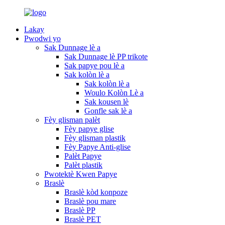
Lakay
Pwodwi yo
Sak Dunnage lè a
Sak Dunnage lè PP trikote
Sak papye pou lè a
Sak kolòn lè a
Sak kolòn lè a
Woulo Kolòn Lè a
Sak kousen lè
Gonfle sak lè a
Fèy glisman palèt
Fèy papye glise
Fèy glisman plastik
Fèy Papye Anti-glise
Palèt Papye
Palèt plastik
Pwotektè Kwen Papye
Braslè
Braslè kòd konpoze
Braslè pou mare
Braslè PP
Braslè PET