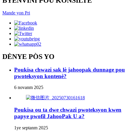
BYENVINI POU KONSILTE
Mande yon Pri
DÈNYE PÒS YO
Poukisa chwazi sak lè jahoopak dunnage pou
pwoteksyon kontenè?
6 novanm 2025
Poukisa ou ta dwe chwazi pwoteksyon kwen
papye pwofil JahooPak U a?
1ye septanm 2025