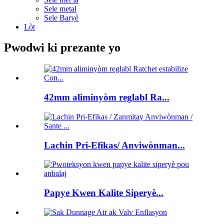
Sele metal
Sele Baryè
Lòt
Pwodwi ki prezante yo
42mm aliminyòm reglabl Ra...
Lachin Pri-Efikas/ Anviwònman...
Papye Kwen Kalite Siperyè...