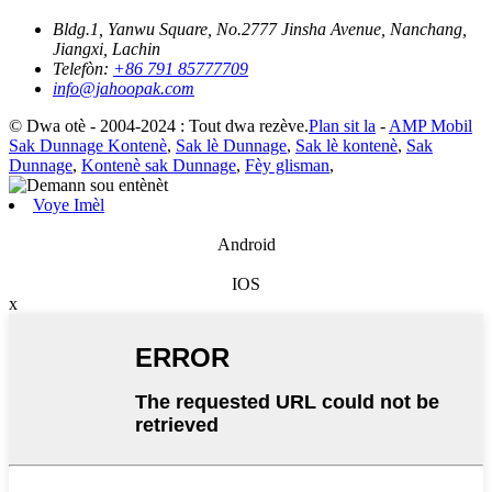
Bldg.1, Yanwu Square, No.2777 Jinsha Avenue, Nanchang,
Jiangxi, Lachin
Telefòn:
+86 791 85777709
info@jahoopak.com
© Dwa otè - 2004-2024 : Tout dwa rezève.
Plan sit la
-
AMP Mobil
Sak Dunnage Kontenè
,
Sak lè Dunnage
,
Sak lè kontenè
,
Sak
Dunnage
,
Kontenè sak Dunnage
,
Fèy glisman
,
Voye Imèl
Android
IOS
x