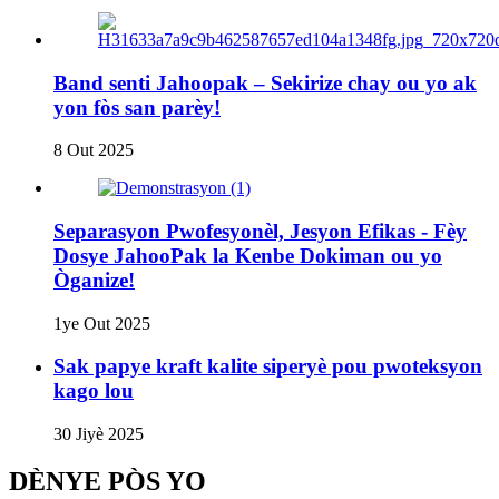
Band senti Jahoopak – Sekirize chay ou yo ak
yon fòs san parèy!
8 Out 2025
Separasyon Pwofesyonèl, Jesyon Efikas - Fèy
Dosye JahooPak la Kenbe Dokiman ou yo
Òganize!
1ye Out 2025
Sak papye kraft kalite siperyè pou pwoteksyon
kago lou
30 Jiyè 2025
DÈNYE PÒS YO