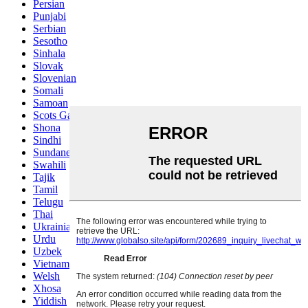
Persian
Punjabi
Serbian
Sesotho
Sinhala
Slovak
Slovenian
Somali
Samoan
Scots Gaelic
Shona
Sindhi
Sundanese
Swahili
Tajik
Tamil
Telugu
Thai
Ukrainian
Urdu
Uzbek
Vietnamese
Welsh
Xhosa
Yiddish