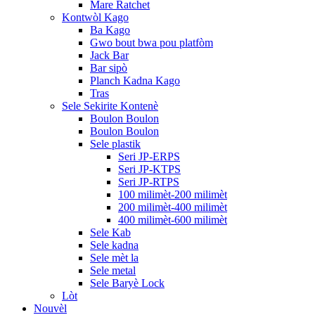
Mare Ratchet
Kontwòl Kago
Ba Kago
Gwo bout bwa pou platfòm
Jack Bar
Bar sipò
Planch Kadna Kago
Tras
Sele Sekirite Kontenè
Boulon Boulon
Boulon Boulon
Sele plastik
Seri JP-ERPS
Seri JP-KTPS
Seri JP-RTPS
100 milimèt-200 milimèt
200 milimèt-400 milimèt
400 milimèt-600 milimèt
Sele Kab
Sele kadna
Sele mèt la
Sele metal
Sele Baryè Lock
Lòt
Nouvèl