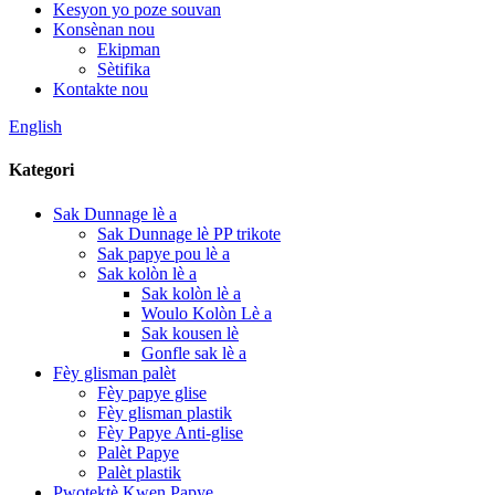
Kesyon yo poze souvan
Konsènan nou
Ekipman
Sètifika
Kontakte nou
English
Kategori
Sak Dunnage lè a
Sak Dunnage lè PP trikote
Sak papye pou lè a
Sak kolòn lè a
Sak kolòn lè a
Woulo Kolòn Lè a
Sak kousen lè
Gonfle sak lè a
Fèy glisman palèt
Fèy papye glise
Fèy glisman plastik
Fèy Papye Anti-glise
Palèt Papye
Palèt plastik
Pwotektè Kwen Papye