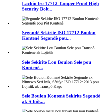
Lachin Iso 17712 Tamper Proof High
Security Bolt...
Segondè Sekirite ISO 17712 Boulon
Kontenè Segondè pou...
Sele Sekirite Lou Boulon Sele pou
Kontenè...
Sele Boulon Kontenè Sekirite Segondè
ak S Inik...