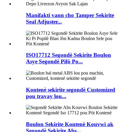
Manifakti vann cho Tamper Sekirite
Seal Adjuster...
ISO17712 Segondè Sekirite Boulon
Asye Segondè Pifò Po...
Kontenè sekirite segondè Customized
pou travay lou...
Boulon Sekirite Kontenè Kouvwi ak
Segondè Sekirite Abs...