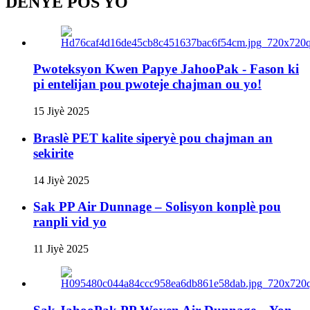
DÈNYE PÒS YO
Pwoteksyon Kwen Papye JahooPak - Fason ki
pi entelijan pou pwoteje chajman ou yo!
15 Jiyè 2025
Braslè PET kalite siperyè pou chajman an
sekirite
14 Jiyè 2025
Sak PP Air Dunnage – Solisyon konplè pou
ranpli vid yo
11 Jiyè 2025