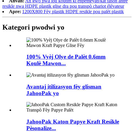
Anvan:
An gwo pwa lou koutim ki enpèmeyab/kat fason antre
resikle nwa HDPE plastik glise dra pou transpò chariot élévateur
Apre:
1200X800 Fèy plastik HDPE resikle pou palèt plastik
Kategori pwodwi yo
100% Vyèj Olye de Palèt 0.6mm
Koulè Mawon...
Avantaj itilizasyon fèy glisman
JahooPak yo
JahooPak Katon Papye Kraft Resikle
Pèsonalize...