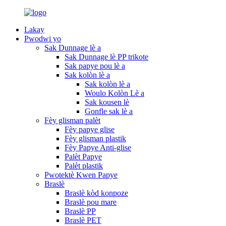
Lakay
Pwodwi yo
Sak Dunnage lè a
Sak Dunnage lè PP trikote
Sak papye pou lè a
Sak kolòn lè a
Sak kolòn lè a
Woulo Kolòn Lè a
Sak kousen lè
Gonfle sak lè a
Fèy glisman palèt
Fèy papye glise
Fèy glisman plastik
Fèy Papye Anti-glise
Palèt Papye
Palèt plastik
Pwotektè Kwen Papye
Braslè
Braslè kòd konpoze
Braslè pou mare
Braslè PP
Braslè PET