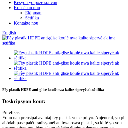
Kesyon yo poze souvan
Konsènan nou
Ekipman
Sètifika
Kontakte nou
English
Fèy plastik HDPE anti-glise koulè nwa kalite siperyè ak sètifika
Deskripsyon kout:
Pri-efikas
Youn nan prensipal avantaj fèy plastik yo se pri yo. Anjeneral, yo pi
abòdab pase palèt tradisyonèl an bwa oswa plastik, sa ki fè yo yon
opsyon atiran pou biznis k ap chèche diminye depans manyen