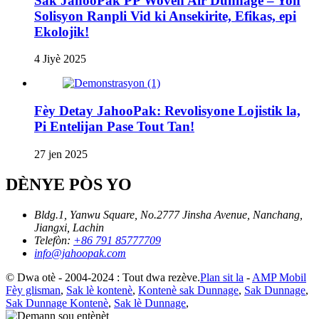
Sak JahooPak PP Woven Air Dunnage – Yon
Solisyon Ranpli Vid ki Ansekirite, Efikas, epi
Ekolojik!
4 Jiyè 2025
Fèy Detay JahooPak: Revolisyone Lojistik la,
Pi Entelijan Pase Tout Tan!
27 jen 2025
DÈNYE PÒS YO
Bldg.1, Yanwu Square, No.2777 Jinsha Avenue, Nanchang,
Jiangxi, Lachin
Telefòn:
+86 791 85777709
info@jahoopak.com
© Dwa otè - 2004-2024 : Tout dwa rezève.
Plan sit la
-
AMP Mobil
Fèy glisman
,
Sak lè kontenè
,
Kontenè sak Dunnage
,
Sak Dunnage
,
Sak Dunnage Kontenè
,
Sak lè Dunnage
,