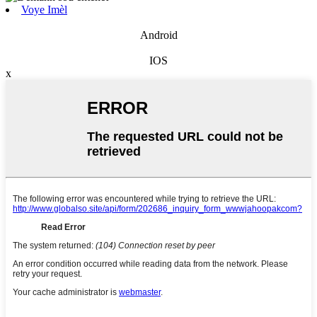
Voye Imèl
Android
IOS
x