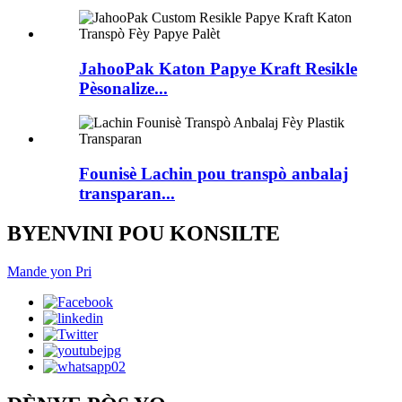
JahooPak Katon Papye Kraft Resikle
Pèsonalize...
Founisè Lachin pou transpò anbalaj
transparan...
BYENVINI POU KONSILTE
Mande yon Pri