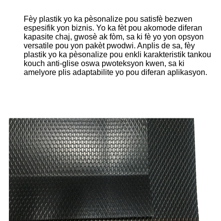
Fèy plastik yo ka pèsonalize pou satisfè bezwen
espesifik yon biznis. Yo ka fèt pou akomode diferan
kapasite chaj, gwosè ak fòm, sa ki fè yo yon opsyon
versatile pou yon pakèt pwodwi. Anplis de sa, fèy
plastik yo ka pèsonalize pou enkli karakteristik tankou
kouch anti-glise oswa pwoteksyon kwen, sa ki
amelyore plis adaptabilite yo pou diferan aplikasyon.