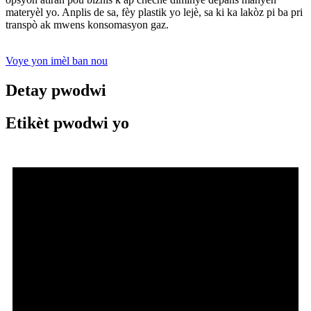
materyèl yo. Anplis de sa, fèy plastik yo lejè, sa ki ka lakòz pi ba pri
transpò ak mwens konsomasyon gaz.
Voye yon imèl ban nou
Detay pwodwi
Etikèt pwodwi yo