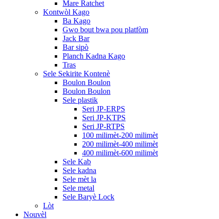
Mare Ratchet
Kontwòl Kago
Ba Kago
Gwo bout bwa pou platfòm
Jack Bar
Bar sipò
Planch Kadna Kago
Tras
Sele Sekirite Kontenè
Boulon Boulon
Boulon Boulon
Sele plastik
Seri JP-ERPS
Seri JP-KTPS
Seri JP-RTPS
100 milimèt-200 milimèt
200 milimèt-400 milimèt
400 milimèt-600 milimèt
Sele Kab
Sele kadna
Sele mèt la
Sele metal
Sele Baryè Lock
Lòt
Nouvèl